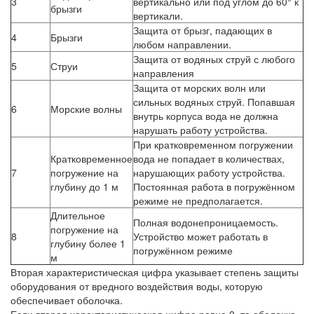
3
вертикально или под углом до 60° к
брызги
вертикали.
Защита от брызг, падающих в
4
Брызги
любом направлении.
Защита от водяных струй с любого
5
Струи
направления
Защита от морских волн или
сильных водяных струй. Попавшая
6
Морские волны
внутрь корпуса вода не должна
нарушать работу устройства.
При кратковременном погружении
Кратковременное
вода не попадает в количествах,
7
погружение на
нарушающих работу устройства.
глубину до 1 м
Постоянная работа в погружённом
режиме не предполагается.
Длительное
Полная водонепроницаемость.
погружение на
8
Устройство может работать в
глубину более 1
погружённом режиме
м
Вторая характеристическая цифра указывает степень защиты
оборудования от вредного воздействия воды, которую
обеспечивает оболочка.