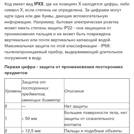
Код имеет вид
IPXX
, где на позициях X находятся цифры, либо
символ X, если степень не определена. За цифрами могут
идти одна или две буквы, дающие вспомогательную
информацию. Например, бытовая электрическая розетка
может иметь степень защиты IP22 - она защищена от
проникновения пальцев и не может быть повреждена
вертикально или почти вертикально капающей водой.
Максимальная защита по этой классификации - IP68:
пыленепроницаемый прибор, выдерживающий длительное
погружение в воду.
Первая цифра - защита от проникновения посторонних
предметов
Защита от
посторонних
Уровень
Описание
предметов,
имеющих диаметр
0
—
Нет защиты
Большие поверхности тела, нет
1
> 50 мм
защиты от сознательного
контакта
2
> 12,5 мм
Пальцы и подобные объекты