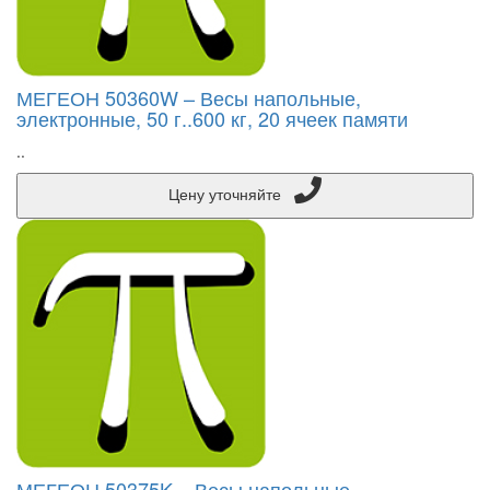
МЕГЕОН 50360W – Весы напольные,
электронные, 50 г..600 кг, 20 ячеек памяти
..
Цену уточняйте
МЕГЕОН 50375K – Весы напольные,