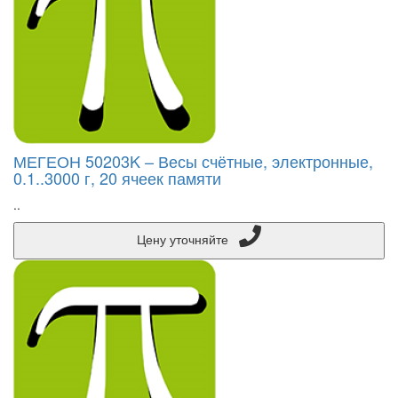
МЕГЕОН 50203K – Весы счётные, электронные,
0.1..3000 г, 20 ячеек памяти
..
Цену уточняйте