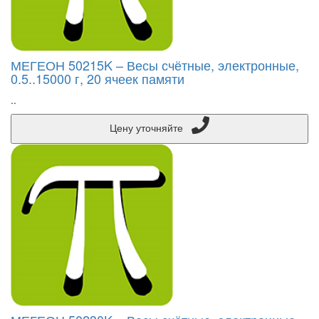
МЕГЕОН 50215K – Весы счётные, электронные,
0.5..15000 г, 20 ячеек памяти
..
Цену уточняйте