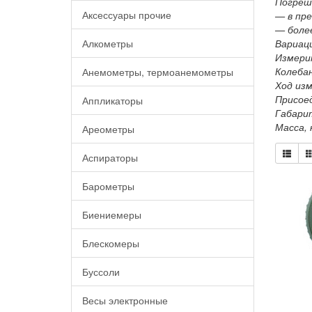
Погреш
Аксессуары прочие
— в пре
— боле
Алкометры
Вариаци
Измерит
Колебан
Анемометры, термоанемометры
Ход из
Присое
Аппликаторы
Габари
Масса, 
Ареометры
Аспираторы
Барометры
Биениемеры
Блескомеры
Буссоли
Весы электронные