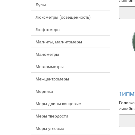
линейны
Лупы
Люксметры (освещенность)
Люфтомеры
Магниты, магнитомеры
Манометры
Мегаомметры
Межцентромеры
Мерники
1ИПМУ
Головка
Меры длины концевые
линейны
Меры твердости
Меры угловые