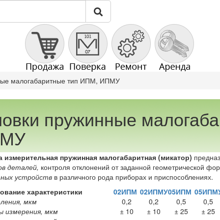
ные малогабаритные тип ИПМ, ИПМУ
ловки пружинные малогаба
МУ
а измерительная пружинная малогабаритная (микатор)
предназ
ов деталей,
контроля отклонений от заданной геометрической форм
ных устройств
в различного рода приборах и приспособлениях.
ование характеристики
02ИПМ
02ИПМУ
05ИПМ
05ИПМ
ления, мкм
0,2
0,2
0,5
0,5
ы измерения, мкм
± 10
± 10
± 25
± 25