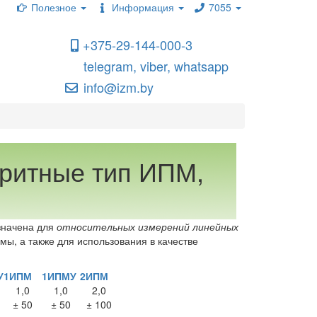
Полезное
Информация
7055
+375-29-144-000-3
telegram, viber, whatsapp
info@izm.by
ритные тип ИПМ,
начена для
относительных измерений линейных
ы, а также для использования в качестве
У
1ИПМ
1ИПМУ
2ИПМ
1,0
1,0
2,0
± 50
± 50
± 100