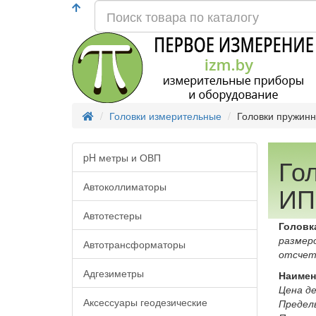
Головки измерительные
Головки пружин
pH метры и ОВП
Го
Автоколлиматоры
ИП
Автотестеры
Головк
размер
Автотрансформаторы
отсчет
Адгезиметры
Наимен
Цена де
Аксессуары геодезические
Предел