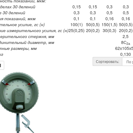
ность показаний, мкм:
делах 30 делений
0,15
0,15
0,3
0,3
е 30 делений
0,3
0,3
0,5
0,5
я показаний, мкм
0,1
0,1
0,16
0,16
ельное усилие, гс (н)
100(1)
50(0,5)
150(1,5)
50(0,5)
ие измерительного усилия, гс (н)
25(0,25)
20(0,2)
30(0,3)
20(0,2)
мерительного стержня, мм
2,5
динительный диаметр, мм
8С
2а
тные размеры, мм
62x105x
кг
0,130
Сортировать: