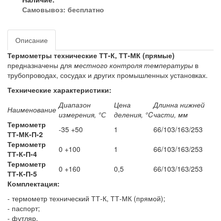
Самовывоз:
бесплатно
Описание
Термометры технические ТТ-К, ТТ-МК (прямые)
предназначены для
местного контроля температуры
в
трубопроводах, сосудах и других промышленных установках.
Технические характеристики:
Диапазон
Цена
Длинна нижней
Наименование
измерения, °С
деления, °C
части, мм
Термометр
-35 +50
1
66/103/163/253
ТТ-МК-П-2
Термометр
0 +100
1
66/103/163/253
ТТ-К-П-4
Термометр
0 +160
0,5
66/103/163/253
ТТ-К-П-5
Комплектация:
- термометр технический ТТ-К, ТТ-МК (прямой);
- паспорт;
- футляр.