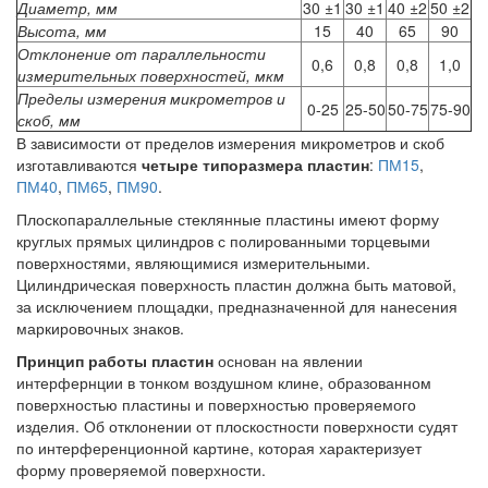
Диаметр, мм
30 ±1
30 ±1
40 ±2
50 ±2
Высота, мм
15
40
65
90
Отклонение от параллельности
0,6
0,8
0,8
1,0
измерительных поверхностей, мкм
Пределы измерения микрометров и
0-25
25-50
50-75
75-90
скоб, мм
В зависимости от пределов измерения микрометров и скоб
изготавливаются
четыре типоразмера пластин
:
ПМ15
,
ПМ40
,
ПМ65
,
ПМ90
.
Плоскопараллельные стеклянные пластины имеют форму
круглых прямых цилиндров с полированными торцевыми
поверхностями, являющимися измерительными.
Цилиндрическая поверхность пластин должна быть матовой,
за исключением площадки, предназначенной для нанесения
маркировочных знаков.
Принцип работы пластин
основан на явлении
интерфернции в тонком воздушном клине, образованном
поверхностью пластины и поверхностью проверяемого
изделия. Об отклонении от плоскостности поверхности судят
по интерференционной картине, которая характеризует
форму проверяемой поверхности.