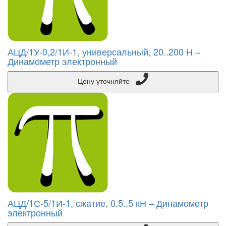
АЦД/1У-0,2/1И-1, универсальный, 20..200 Н –
Динамометр электронный
Цену уточняйте
АЦД/1С-5/1И-1, сжатие, 0.5..5 кН – Динамометр
электронный