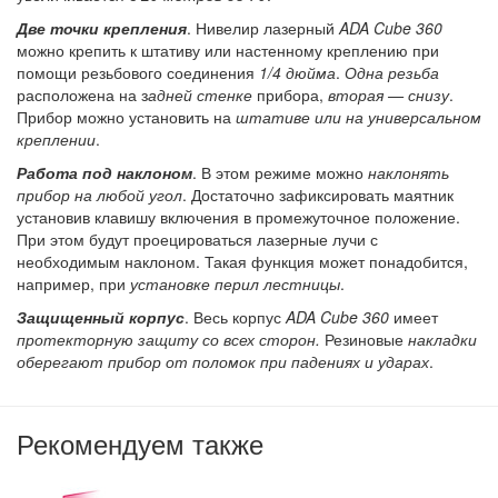
Две точки крепления
. Нивелир лазерный
ADA Cube 360
можно крепить к штативу или настенному креплению при
помощи резьбового соединения
1/4 дюйма
.
Одна резьба
расположена на з
адней стенке
прибора,
вторая — снизу
.
Прибор можно установить на
штативе или на универсальном
креплении
.
Работа под наклоном
. В этом режиме можно
наклонять
прибор на любой угол
. Достаточно зафиксировать маятник
установив клавишу включения в промежуточное положение.
При этом будут проецироваться лазерные лучи с
необходимым наклоном. Такая функция может понадобится,
например, при
установке перил лестницы
.
Защищенный корпус
. Весь корпус
ADA Cube 360
имеет
протекторную защиту со всех сторон.
Резиновые
накладки
оберегают прибор от поломок при падениях и ударах
.
Рекомендуем также