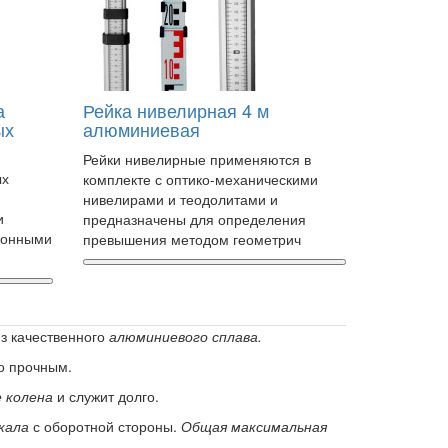
а
Рейка нивелирная 4 м
ых
алюминиевая
Рейки нивелирные применяются в
ых
комплекте с оптико-механическими
нивелирами и теодолитами и
и
предназначены для определения
ионными
превышения методом геометрич
из качественного
алюминиевого сплава.
о прочным.
 колена
и служит долго.
кала
с оборотной стороны.
Общая максимальная