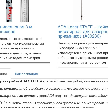
 нивелирная 3 м
ADA Laser STAFF – Рейк
ниевая
нивелирная для лазерн
приемников (A00230)
ивелирные применяются в
Нивелирная рейка для лазерн
те с оптико-механическими
нивелиров ADA Laser Staff
ами и теодолитами и
используется с приёмником пр
значены для определения
работе как с лазерными ротац
ения методом геометрич
нивелирами, так и построител
ание
Комплектация
рная рейка ADA STAFF 4
- телескопическая рейка, выполненная 
ь цельнолитой
с
ребрами жесткости,
что делает его достаточн
изированная кнопка
у реек
ADA
надежно
фиксирует раскладные
"Е"
с лицевой стороны
красно/черного цвета и миллиметровая ш
в полностью разложенном состоянии составляет
4 метра.