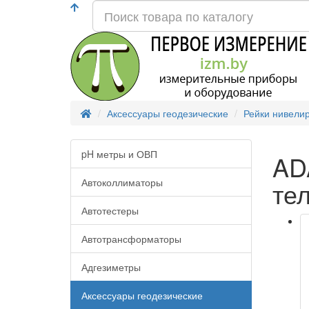
Аксессуары геодезические
Рейки нивели
pH метры и ОВП
AD
Автоколлиматоры
те
Автотестеры
Автотрансформаторы
Адгезиметры
Аксессуары геодезические