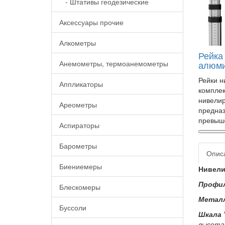
- Штативы геодезические
Аксессуары прочие
Алкометры
Рейка
Анемометры, термоанемометры
алюми
Рейки н
Аппликаторы
комплек
нивелир
Ареометры
предна
превыш
Аспираторы
Барометры
Опис
Биениемеры
Нивели
Профил
Блескомеры
Металл
Буссоли
Шкала 
высота