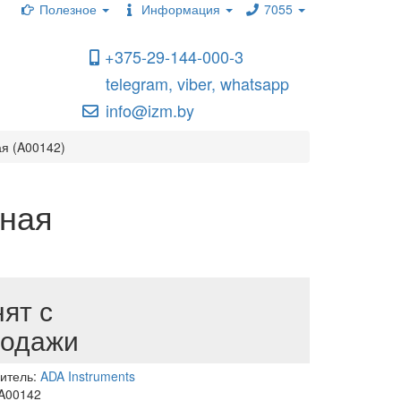
Полезное
Информация
7055
+375-29-144-000-3
telegram, viber, whatsapp
info@izm.by
ая (A00142)
рная
ят с
родажи
итель:
ADA Instruments
 A00142