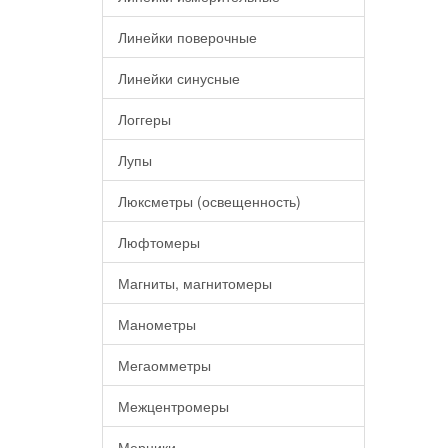
Линейки поверочные
Линейки синусные
Логгеры
Лупы
Люксметры (освещенность)
Люфтомеры
Магниты, магнитомеры
Манометры
Мегаомметры
Межцентромеры
Мерники