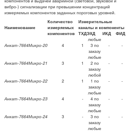
компонентов и выдачей аварийной (световой, звуковой и
вибро-) сигнализации при превышении концентраций
измеряемых компонентов заданных пороговых уровней.
Количество
Измерительные
Наименование
измеряемых
каналы и компоненты
компонентов
ТХД
ЭХД
ИКД
ФИД
любые
Анкат-7664Микро-20
4
1
3 по
-
-
заказу
любые
Анкат-7664Микро-21
3
1
2 по
-
-
заказу
любой
Анкат-7664Микро-22
2
1
1 по
-
-
заказу
любые
Анкат-7664Микро-23
4
-
4 по
-
-
заказу
любые
Анкат-7664Микро-24
3
-
3 по
-
-
заказу
любые