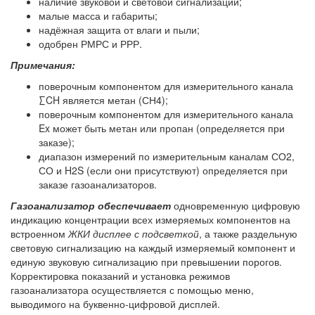
наличие звуковой и световой сигнализации;
малые масса и габариты;
надёжная защита от влаги и пыли;
одобрен РМРС и РРР.
Примечания:
поверочным компонентом для измерительного канала
∑CH является метан (СН4);
поверочным компонентом для измерительного канала
Ex может быть метан или пропан (определяется при
заказе);
диапазон измерений по измерительным каналам СО2,
СО и H2S (если они присутствуют) определяется при
заказе газоанализаторов.
Газоанализатор обеспечивает
одновременную цифровую
индикацию концентрации всех измеряемых компонентов на
встроенном
ЖКИ дисплее с подсветкой
, а также раздельную
световую сигнализацию на каждый измеряемый компонент и
единую звуковую сигнализацию при превышении порогов.
Корректировка показаний и установка режимов
газоанализатора осуществляется с помощью меню,
выводимого на буквенно-цифровой дисплей.