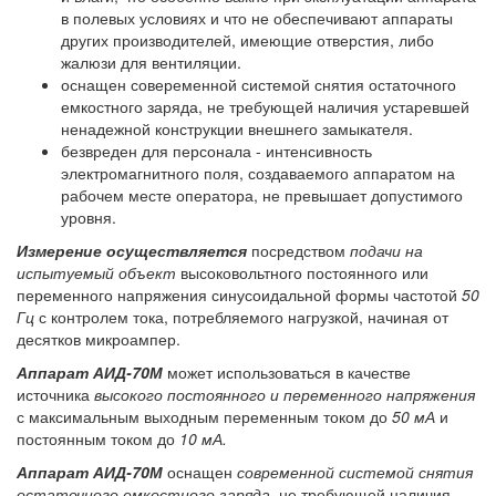
в полевых условиях и что не обеспечивают аппараты
других производителей, имеющие отверстия, либо
жалюзи для вентиляции.
оснащен совеременной системой снятия остаточного
емкостного заряда, не требующей наличия устаревшей
ненадежной конструкции внешнего замыкателя.
безвреден для персонала - интенсивность
электромагнитного поля, создаваемого аппаратом на
рабочем месте оператора, не превышает допустимого
уровня.
Измерение осуществляется
посредством
подачи на
испытуемый объект
высоковольтного постоянного или
переменного напряжения синусоидальной формы частотой
50
Гц
с контролем тока, потребляемого нагрузкой, начиная от
десятков микроампер.
Аппарат АИД-70М
может использоваться в качестве
источника
высокого постоянного и переменного напряжения
с максимальным выходным переменным током до
50 мА
и
постоянным током до
10 мА.
Аппарат АИД-70М
оснащен
современной системой снятия
остаточного емкостного заряда,
не требующей наличия