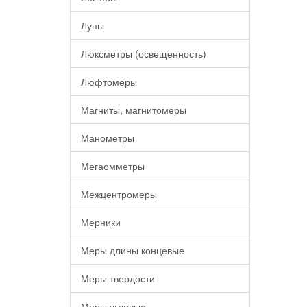
Лупы
Люксметры (освещенность)
Люфтомеры
Магниты, магнитомеры
Манометры
Мегаомметры
Межцентромеры
Мерники
Меры длины концевые
Меры твердости
Меры угловые