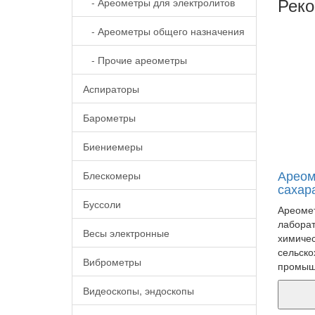
Реко
- Ареометры для электролитов
- Ареометры общего назначения
- Прочие ареометры
Аспираторы
Барометры
Биениемеры
Ареом
Блескомеры
сахар
Буссоли
Ареомет
лаборат
Весы электронные
химичес
сельско
Виброметры
промышл
Видеоскопы, эндоскопы