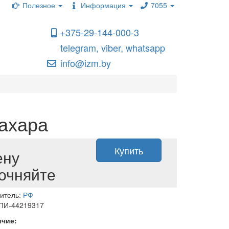
Полезное
Информация
7055
+375-29-144-000-3
telegram, viber, whatsapp
info@izm.by
ахара
Купить
ену
очняйте
итель:
РФ
 ПИ-44219317
ичие: