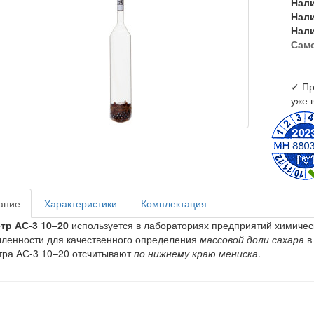
Нал
Нал
Нал
Сам
✓ Пр
уже 
ание
Характеристики
Комплектация
тр АС-3 10–20
используется в лабораториях предприятий химичес
енности для качественного определения
массовой доли сахара
в
ра АС-3 10–20 отсчитывают
по нижнему краю мениска
.