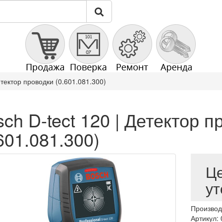
етектор проводки (0.601.081.300)
ch D-tect 120 | Детектор п
601.081.300)
Ц
ут
Производ
Артикул: 