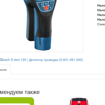
Нал
Нал
Нал
Нал
Сам
ание
мендуем также