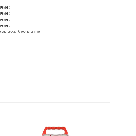
ичие:
ичие:
ичие:
ичие:
овывоз:
бесплатно