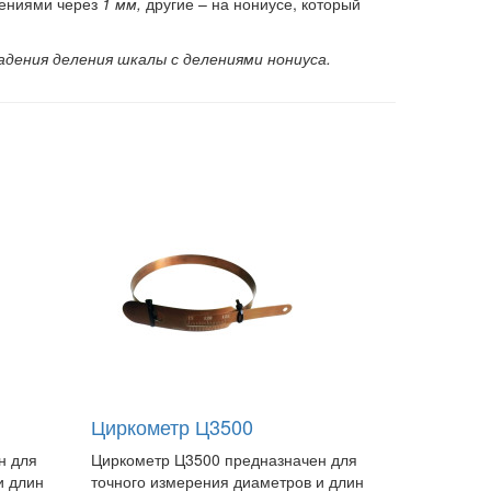
лениями через
1 мм,
другие – на нониусе, который
адения деления шкалы с делениями нониуса.
Циркометр Ц3500
н для
Циркометр Ц3500 предназначен для
и длин
точного измерения диаметров и длин