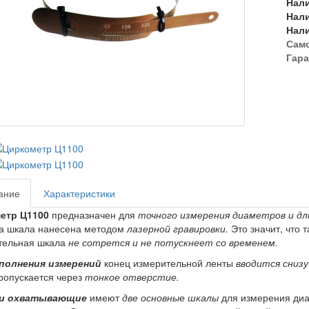
Нал
Нал
Нал
Сам
Гара
ание
Характеристики
етр Ц1100
предназначен для
точного измерения диаметров и дл
а шкала нанесена методом
лазерной гравировки.
Это значит, что 
тельная шкала
не сотрется и не потускнеет со временем.
полнения измерений
конец измерительной ленты
вводится снизу
ропускается через
тонкое отверстие.
ки охватывающие
имеют
две основные шкалы
для измерения диа