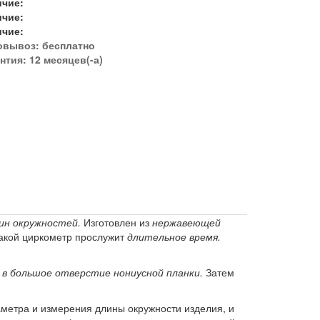
ичие:
ичие:
ичие:
овывоз:
бесплатно
нтия: 12 месяцев(-а)
ин окружностей.
Изготовлен из
нержавеющей
такой циркометр прослужит
длительное время.
 в большое отверстие нониусной планки.
Затем
метра и измерения длины окружности изделия, и