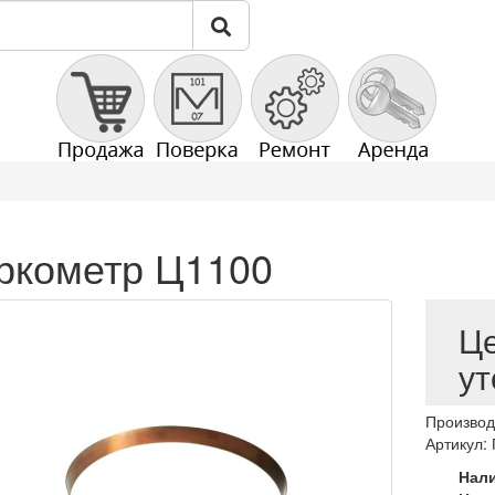
ркометр Ц1100
Ц
ут
Производ
Артикул:
Нал