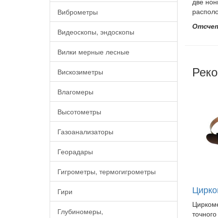
две нон
распол
Виброметры
Отсче
Видеоскопы, эндоскопы
Вилки мерные лесные
Реко
Вискозиметры
Влагомеры
Высотометры
Газоанализаторы
Георадары
Гигрометры, термогигрометры
Цирко
Гири
Циркоме
Глубиномеры,
точного