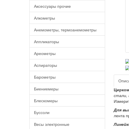
Аксессуары прочие
Алкометры
Анемометры, термоанемометры
Аппликаторы
Ареометры
Аспираторы
Барометры
Опис
Биениемеры
Цирком
стали,
Блескомеры
Измери
Для вы
Буссоли
лента п
Линей
Весы электронные