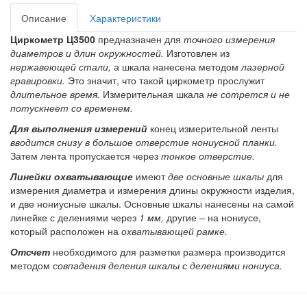
Описание
Характеристики
Циркометр Ц3500
предназначен для
точного измерения
диаметров и длин окружностей.
Изготовлен из
нержавеющей стали,
а шкала нанесена методом
лазерной
гравировки.
Это значит, что такой циркометр прослужит
длительное время.
Измерительная шкала
не сотрется и не
потускнеет со временем.
Для выполнения измерений
конец измерительной ленты
вводится снизу в большое отверстие нониусной планки.
Затем лента пропускается через
тонкое отверстие.
Линейки охватывающие
имеют
две основные шкалы
для
измерения диаметра и измерения длины окружности изделия,
и две нониусные шкалы. Основные шкалы нанесены на самой
линейке с делениями через
1 мм,
другие – на нониусе,
который расположен на
охватывающей рамке.
Отсчет
необходимого для разметки размера производится
методом
совпадения деления шкалы с делениями нониуса.