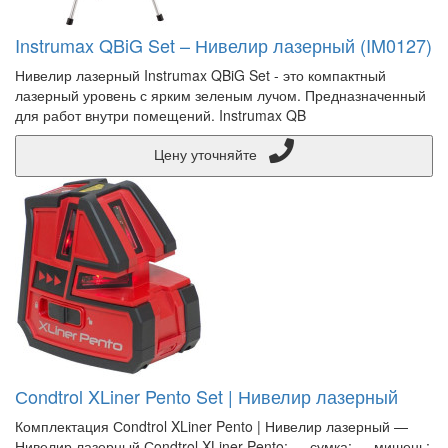
Instrumax QBiG Set – Нивелир лазерный (IM0127)
Нивелир лазерный Instrumax QBiG Set - это компактный
лазерный уровень с ярким зеленым лучом. Предназначенный
для работ внутри помещений. Instrumax QB
Цену уточняйте
Сondtrol XLiner Pento Set | Нивелир лазерный
Комплектация Сondtrol XLiner Pento | Нивелир лазерный —
Нивелир лазерный Сondtrol XLiner Pento; — сумка; — мишень;