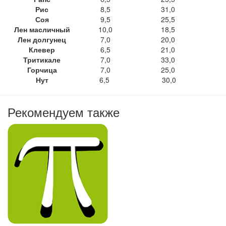
Рис
8,5
31,0
Соя
9,5
25,5
Лен масличный
10,0
18,5
Лен долгунец
7,0
20,0
Клевер
6,5
21,0
Тритикале
7,0
33,0
Горчица
7,0
25,0
Нут
6,5
30,0
Рекомендуем также