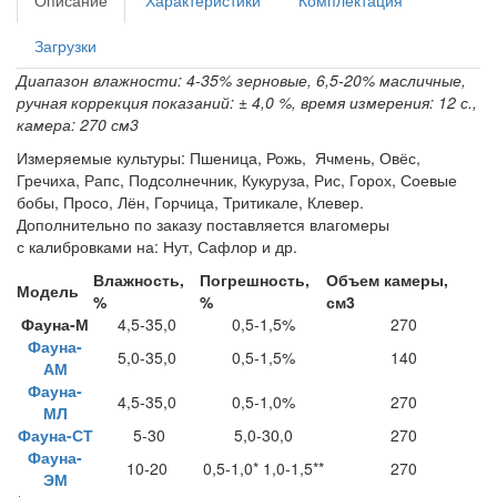
Описание
Характеристики
Комплектация
Загрузки
Диапазон влажности: 4-35% зерновые, 6,5-20% масличные,
ручная коррекция показаний: ± 4,0 %, время измерения: 12 с.,
камера: 270 см3
Измеряемые культуры: Пшеница, Рожь, Ячмень, Овёс,
Гречиха, Рапс, Подсолнечник, Кукуруза, Рис, Горох, Соевые
бобы, Просо, Лён, Горчица, Тритикале, Клевер.
Дополнительно по заказу поставляется влагомеры
с калибровками на: Нут, Сафлор и др.
Влажность,
Погрешность,
Объем камеры,
Модель
%
%
см3
Фауна-М
4,5-35,0
0,5-1,5%
270
Фауна-
5,0-35,0
0,5-1,5%
140
АМ
Фауна-
4,5-35,0
0,5-1,0%
270
МЛ
Фауна-СТ
5-30
5,0-30,0
270
Фауна-
10-20
0,5-1,0* 1,0-1,5**
270
ЭМ