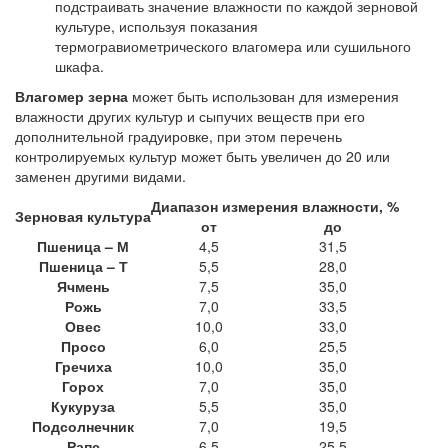
подстраивать значение влажности по каждой зерновой
культуре, используя показания
термогравиометрического влагомера или сушильного
шкафа.
Влагомер зерна
может быть использован для измерения
влажности других культур и сыпучих веществ при его
дополнительной градуировке, при этом перечень
контролируемых культур может быть увеличен до 20 или
заменен другими видами.
Диапазон измерения влажности, %
Зерновая культура
от
до
Пшеница – М
4,5
31,5
Пшеница – Т
5,5
28,0
Ячмень
7,5
35,0
Рожь
7,0
33,5
Овес
10,0
33,0
Просо
6,0
25,5
Гречиха
10,0
35,0
Горох
7,0
35,0
Кукуруза
5,5
35,0
Подсолнечник
7,0
19,5
Рапс
6,5
25,5