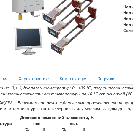
Нал
Нал
Нал
Нал
Сам
ание
Характеристики
Комплектация
Загрузки
ние: 0,1%, диапазон температур: 0...100 °С, погрешность влаж
решность влажности от температуры на 10 °С от основной (20 ± 
ПМДР3 – Влагомер поточный с датчиками просыпного типа
пред
сти) и температуры в потоке зерновых или масличных культур в од
Диапазон измерений влажности, %
ьтура
min
max
%
В
%
В