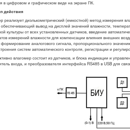
я в цифровом и графическом виде на экране ПК.
п действия
р реализует диэлькометрический (емкостной) метод измерения вл
 обеспечивающий вывод на дисплей значений влажности, температ
ой культуры от всех установленных датчиков, введение автоматич
атов измерений влажности для компенсации влияния внешних воз
, формирование аналогового сигнала, пропорционального значен
троения систем автоматического контроля, регистрации и регулир
ктивно влагомер состоит из датчиков, и блока индикации и управл
тель входа, и преобразователя интерфейса RS485 в USB для связи