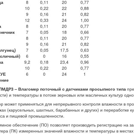
ца
8
0,11
20
0,77
10
0,22
22
0,88
9
0,16
21
0,82
12
0,33
24
1,00
а
8
0,11
20
0,77
нечник
7
0,05
18
0,66
8
0,11
20
0,77
9
0,16
21
0,82
лгунец)
7
0,05
17,5
0,63
асличный)
6
0
16
0,55
за
9,2
0,18
23,4
0,96
10
0,22
20
0,77
 УЕ
6
0
24
1
ение
ПМДР3 – Влагомер поточный с датчиками просыпного типа
пре
сти) и температуры в потоке зерновых или масличных культур одно
р может применяться для непрерывного контроля влажности в про
ках (карусельных, шахтных, барабанных и других) и переработке 
кса и пищевой промышленности.
мное обеспечение (ПО) позволяет производить регистрацию на з
ера (ПК) измеренных значений влажности и температуры в местах у