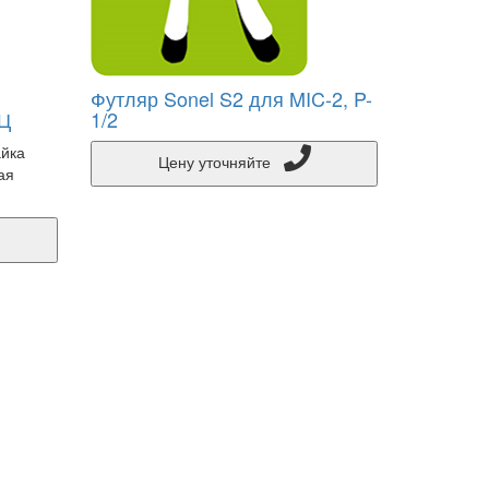
Футляр Sonel S2 для MIC-2, P-
ОЦ
1/2
айка
Цену уточняйте
ая