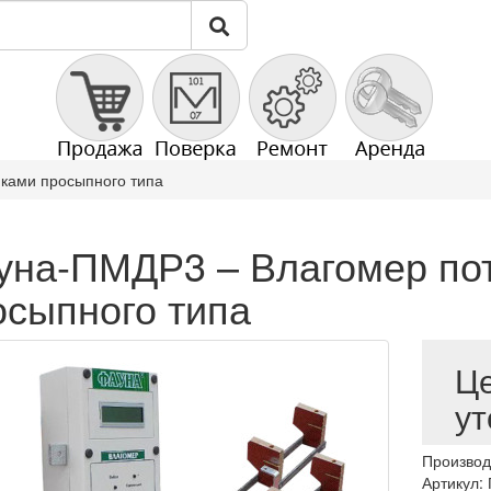
ками просыпного типа
уна-ПМДР3 – Влагомер пот
осыпного типа
Ц
ут
Производ
Артикул: