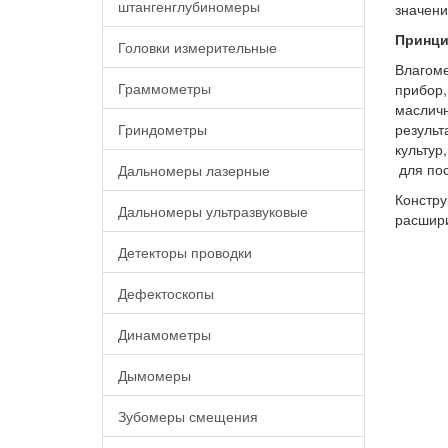
штангенглубиномеры
значени
Принци
Головки измерительные
Влагоме
Граммометры
прибор,
масличн
Гриндометры
результ
культур
для пос
Дальномеры лазерные
Констру
Дальномеры ультразвуковые
расшири
Детекторы проводки
Дефектоскопы
Динамометры
Дымомеры
Зубомеры смещения