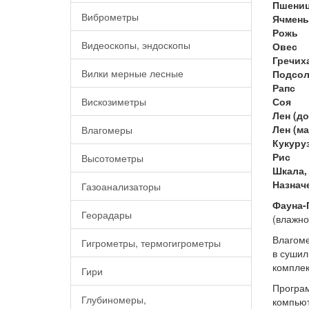
Пшени
Виброметры
Ячмень
Рожь
Видеоскопы, эндоскопы
Овес
Гречих
Вилки мерные лесные
Подсол
Рапс
Вискозиметры
Соя
Лен (до
Лен (м
Влагомеры
Кукуру
Рис
Высотометры
Шкала,
Назнач
Газоанализаторы
Фауна-
Георадары
(влажно
Влагоме
Гигрометры, термогигрометры
в сушил
компле
Гири
Програм
Глубиномеры,
компьют