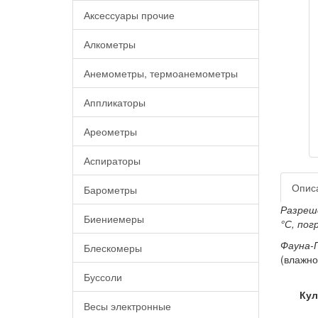
Аксессуары прочие
Алкометры
Анемометры, термоанемометры
Аппликаторы
Ареометры
Аспираторы
Опис
Барометры
Разреше
Биениемеры
°С, пог
Фауна-
Блескомеры
(влажно
Буссоли
Кул
Весы электронные