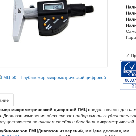
Нал
Нал
Нал
Нал
Сам
Гара
✓ Пр
ание
омер микрометрический цифровой ГМЦ
предназначены для
изм
в
. Диапазон измерения обеспечивает
набор сменных удлинительн
осуществляется по
шкалам стебля и барабана
микрометрической г
лубиномеров ГМЦ
Диапазон измерений, мм
Цена деления, мм