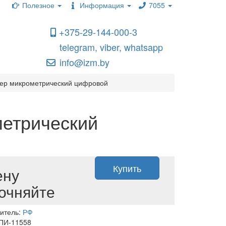
Полезное
Информация
7055
+375-29-144-000-3
telegram, viber, whatsapp
info@izm.by
ер микрометрический цифровой
метрический
Купить
ену
очняйте
итель:
РФ
 ПИ-11558