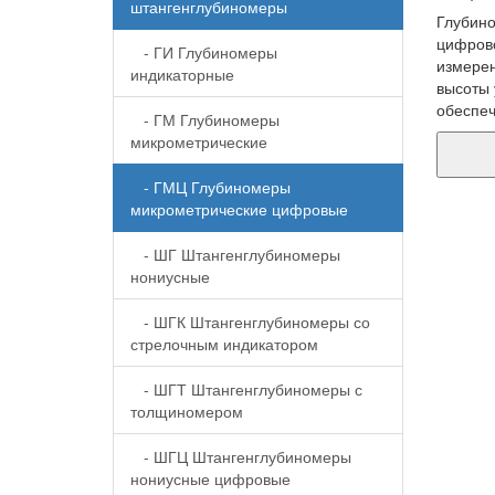
штангенглубиномеры
Глубин
цифров
- ГИ Глубиномеры
измерен
индикаторные
высоты 
обеспеч
- ГМ Глубиномеры
микрометрические
- ГМЦ Глубиномеры
микрометрические цифровые
- ШГ Штангенглубиномеры
нониусные
- ШГК Штангенглубиномеры со
стрелочным индикатором
- ШГТ Штангенглубиномеры с
толщиномером
- ШГЦ Штангенглубиномеры
нониусные цифровые