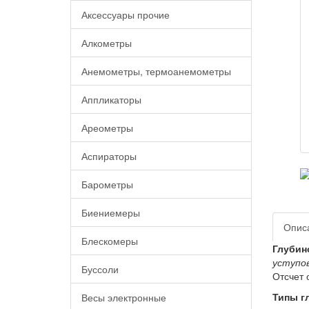
Аксессуары прочие
Алкометры
Анемометры, термоанемометры
Аппликаторы
Ареометры
Аспираторы
Барометры
Биениемеры
Опис
Блескомеры
Глубин
уступо
Буссоли
Отсчет 
Типы г
Весы электронные