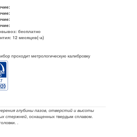
ичие:
ичие:
ичие:
ичие:
овывоз:
бесплатно
нтия: 12 месяцев(-а)
ибор проходит метрологическую калибровку
ерения глубины пазов, отверстий и высоты
ых стержней
, оснащенных твердым сплавом.
оловки. .