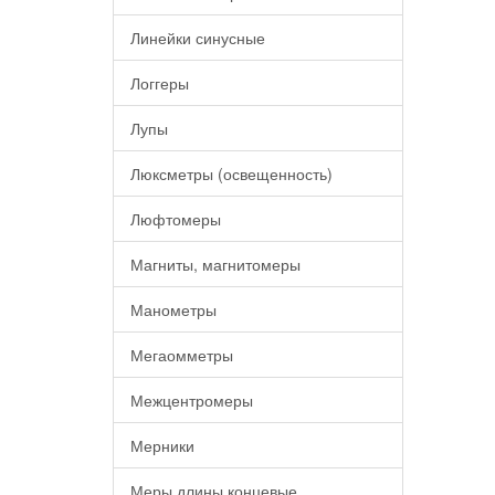
Линейки синусные
Логгеры
Лупы
Люксметры (освещенность)
Люфтомеры
Магниты, магнитомеры
Манометры
Мегаомметры
Межцентромеры
Мерники
Меры длины концевые