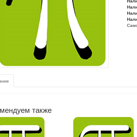
Нал
Нал
Нал
Нал
Сам
ание
мендуем также