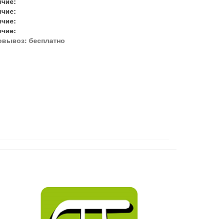
ичие:
ичие:
ичие:
ичие:
овывоз:
бесплатно