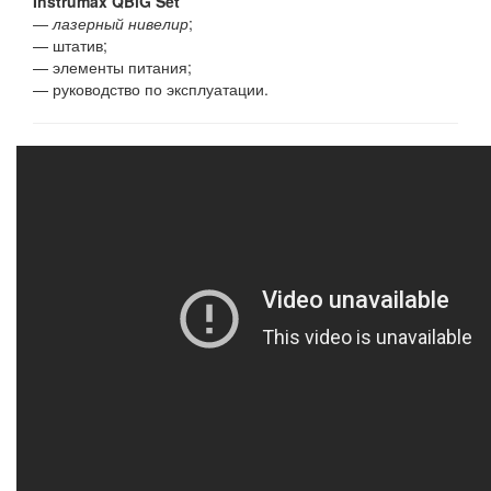
Instrumax QBiG Set
―
лазерный нивелир
;
— штатив;
— элементы питания;
— руководство по эксплуатации.