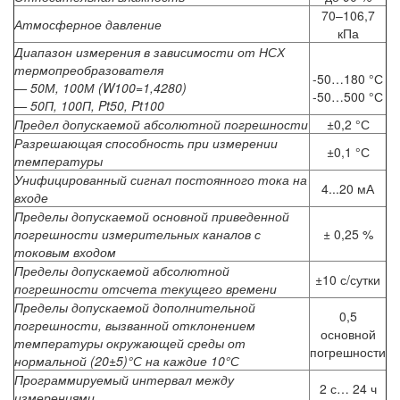
70–106,7
Атмосферное давление
кПа
Диапазон измерения в зависимости от НСХ
термопреобразователя
-50…180 °С
— 50М, 100М (W100=1,4280)
-50…500 °С
— 50П, 100П, Pt50, Pt100
Предел допускаемой абсолютной погрешности
±0,2 °С
Разрешающая способность при измерении
±0,1 °С
температуры
Унифицированный сигнал постоянного тока на
4...20 мА
входе
Пределы допускаемой основной приведенной
погрешности измерительных каналов с
± 0,25 %
токовым входом
Пределы допускаемой абсолютной
±10 с/сутки
погрешности отсчета текущего времени
Пределы допускаемой дополнительной
0,5
погрешности, вызванной отклонением
основной
температуры окружающей среды от
погрешности
нормальной (20±5)°С на каждие 10°С
Программируемый интервал между
2 с… 24 ч
измерениями