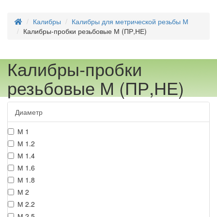
Калибры
Калибры для метрической резьбы М
Калибры-пробки резьбовые М (ПР,НЕ)
Калибры-пробки
резьбовые М (ПР,НЕ)
Диаметр
М 1
М 1.2
М 1.4
М 1.6
М 1.8
М 2
М 2.2
М 2.5