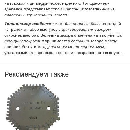
на плоских и цилиндрических изделиях.
Толщиномер-
гребенк
а представляет собой
шаблон
, изготовленный из
пластины нержавеющей стали
.
Толщиномер-гребенка
имеет
две опорные базы
на каждой
из граней и набор выступов с
фиксированным зазором
относительно баз. Величина зазора отмечена на выступе. За
толщину покрытия
принимается
величина зазора
между
опорной базой и между
значениями толщины, мкм
,
указанными на паре окрашенного и неокрашенного выступов.
Рекомендуем также