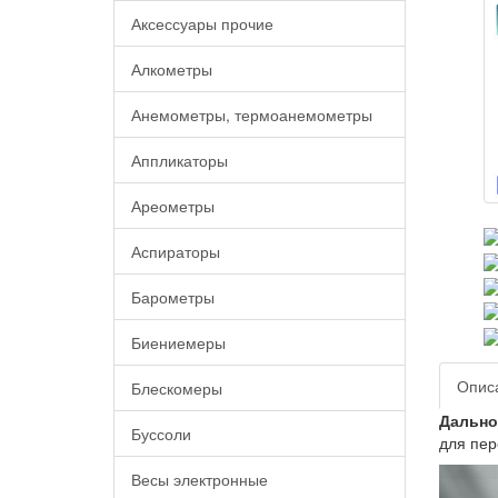
Аксессуары прочие
Алкометры
Анемометры, термоанемометры
Аппликаторы
Ареометры
Аспираторы
Барометры
Биениемеры
Опис
Блескомеры
Дальном
Буссоли
для пер
Весы электронные