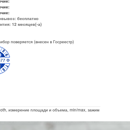
ичие:
ичие:
ичие:
овывоз:
бесплатно
нтия: 12 месяцев(-а)
ибор поверяется (внесен в Госреестр)
tooth, измерение площади и объема, min/max, зажим