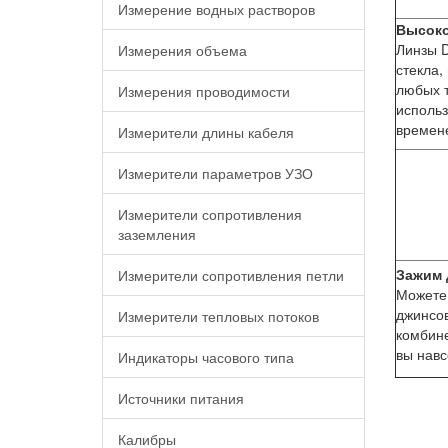
Измерение водных растворов
Высоко
Линзы D
Измерения объема
стекла,
любых т
Измерения проводимости
использ
времене
Измерители длины кабеля
Измерители параметров УЗО
Измерители сопротивления
заземления
Зажим 
Измерители сопротивления петли
Можете
джинсов
Измерители тепловых потоков
комбин
вы навс
Индикаторы часового типа
Источники питания
Калибры