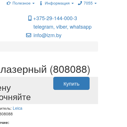
Полезное
Информация
7055
+375-29-144-000-3
telegram, viber, whatsapp
info@izm.by
 лазерный (808088)
Купить
ену
очняйте
итель:
Leica
 808088
ичие: