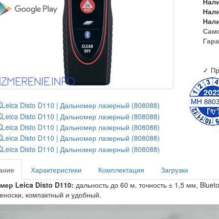
Нал
Нал
Нал
Сам
Гара
✓ Пр
ание
Характеристики
Комплектация
Загрузки
ер Leica Disto D110:
дальность до 60 м, точность ± 1,5 мм, Blue
еноски, компактный и удобный.