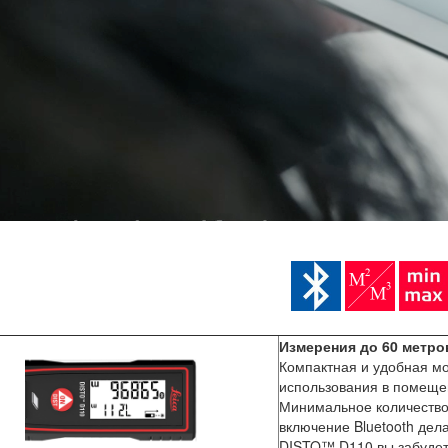
Измерения до 60 метров
Компактная и удобная м
использования в помещен
Минимальное количество
включение Bluetooth дел
DISTO™ D110 вы забудет