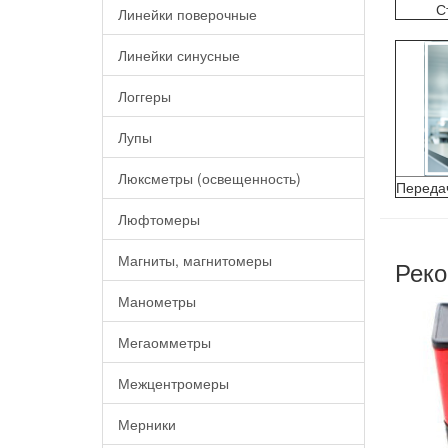
С
Линейки поверочные
Линейки синусные
Логгеры
Лупы
Люксметры (освещенность)
Передач
Люфтомеры
Магниты, магнитомеры
Реко
Манометры
Мегаомметры
Межцентромеры
Мерники