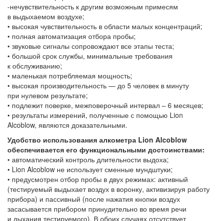
-нечувствительность к другим возможным примесям
в выдыхаемом воздухе;
• высокая чувствительность в области малых концентраций;
• полная автоматизация отбора пробы;
• звуковые сигналы сопровождают все этапы теста;
• большой срок службы, минимальные требования
к обслуживанию;
• маленькая потребляемая мощность;
• высокая производительность — до 5 человек в минуту
при нулевом результате;
• подлежит поверке, межповерочный интервал – 6 месяцев;
• результаты измерений, полученные с помощью Lion
Alcoblow, являются доказательными.
Удобство использования алкометра Lion Alcoblow
обеспечивается его функциональными достоинствами:
• автоматический контроль длительности выдоха;
• Lion Alcoblow не использует сменные мундштуки;
• предусмотрен отбор пробы в двух режимах: активный
(тестируемый выдыхает воздух в воронку, активизируя работу
прибора) и пассивный (после нажатия кнопки воздух
засасывается прибором принудительно во время речи
и дыхания тестируемого). В обоих случаях отсутствует