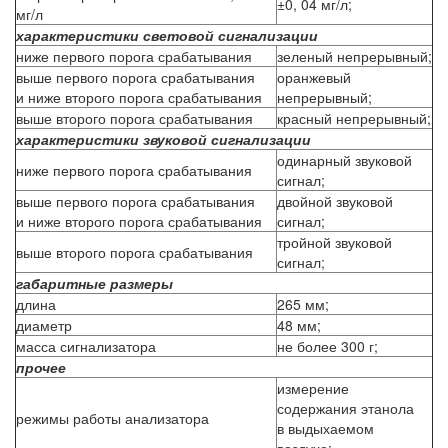
±0, 04 мг/л;
мг/л
характеристики световой сигнализации
ниже первого порога срабатывания
зеленый непрерывный;
выше первого порога срабатывания
оранжевый
и ниже второго порога срабатывания
непрерывный;
выше второго порога срабатывания
красный непрерывный;
характеристики звуковой сигнализации
одинарный звуковой
ниже первого порога срабатывания
сигнал;
выше первого порога срабатывания
двойной звуковой
и ниже второго порога срабатывания
сигнал;
тройной звуковой
выше второго порога срабатывания
сигнал;
габаритные размеры
длина
265 мм;
диаметр
48 мм;
масса сигнализатора
не более 300 г;
прочее
измерение
содержания этанола
режимы работы анализатора
в выдыхаемом
воздухе;