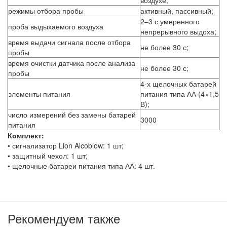
режимы отбора пробы
активный, пассивный;
2–3 с умеренного
проба выдыхаемого воздуха
непрерывного выдоха;
время выдачи сигнала после отбора
не более 30 с;
пробы
время очистки датчика после анализа
не более 30 с;
пробы
4-х щелочных батарей
элементы питания
питания типа АА (4×1,5
В);
число измерений без замены батарей
3000
питания
Комплект:
• сигнализатор Lion Alcoblow: 1 шт;
• защитный чехол: 1 шт;
• щелочные батареи питания типа АА: 4 шт.
Рекомендуем также