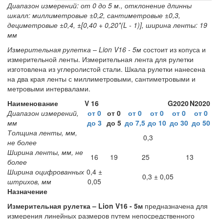
Диапазон измерений: от 0 до 5 м., отклонение длинны
шкалл: миллиметровые ±0,2, сантиметровые ±0,3,
дециметровые ±0,4, ±[0,40 + 0,20*(L - 1)], ширина ленты: 19
мм
Измерительная рулетка – Lion V16 - 5м
состоит из копуса и
измерительной ленты. Измерительная лента для рулетки
изготовлена из углеролистой стали. Шкала рулетки нанесена
на два края ленты с миллиметровыми, сантиметровыми и
метровыми интервалами.
Наименование
V 16
G2020
N2020
Диапазон измерений,
от 0
от 0
от 0
от 0
от 0
от 0
мм
до 3
до 5
до 7,5
до 10
до 30
до 50
Толщина ленты, мм,
0,3
не более
Ширина ленты, мм, не
16
19
25
13
более
Ширина оцифрованных
0,4 ±
0,3 ± 0,05
штрихов, мм
0,05
Назначение
Измерительная рулетка – Lion V16 - 5м
предназначена для
измерения линейных размеров путем непосредственного