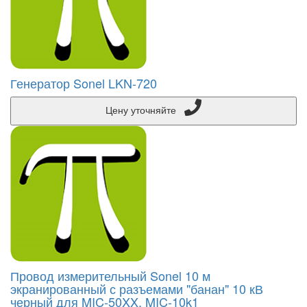
Генератор Sonel LKN-720
Цену уточняйте
Провод измерительный Sonel 10 м
экранированный с разъемами "банан" 10 кВ
черный для MIC-50XX, MIC-10k1