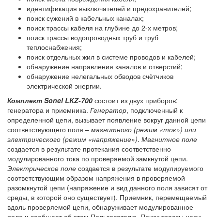
идентификация выключателей и предохранителей;
поиск сужений в кабельных каналах;
поиск трассы кабеля на глубине до 2-х метров;
поиск трассы водопроводных труб и труб
теплоснабжения;
поиск отдельных жил в системе проводов и кабелей;
обнаружение направления каналов и отверстий;
обнаружение нелегальных обводов счётчиков
электрической энергии.
Комплект Sonel LKZ-700
состоит из двух приборов:
генератора и приемника.
Генератор
, подключенный к
определенной цепи, вызывает появление вокруг данной цепи
соответствующего поля –
магнитного (режим «ток») или
электрического (режим «напряжение»)
.
Магнитное поле
создается в результате протекания соответственно
модулированного тока по проверяемой замкнутой цепи.
Электрическое поле
создается в результате модулируемого
соответствующим образом напряжения в проверяемой
разомкнутой цепи (напряжение и вид данного поля зависят от
среды, в которой оно существует). Приемник, перемещаемый
вдоль проверяемой цепи, обнаруживает модулированное
поле и сообщает об этом Пользователю. Поиск трассы цепи