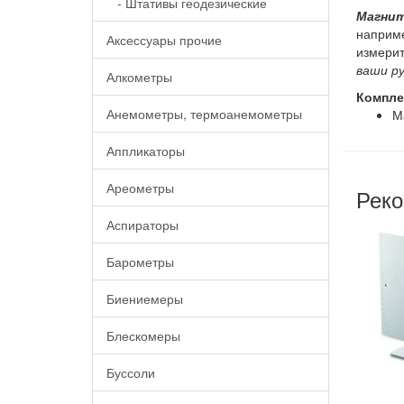
- Штативы геодезические
Магнит
наприме
Аксессуары прочие
измерит
ваши ру
Алкометры
Компле
Анемометры, термоанемометры
М
Аппликаторы
Ареометры
Реко
Аспираторы
Барометры
Биениемеры
Блескомеры
Буссоли