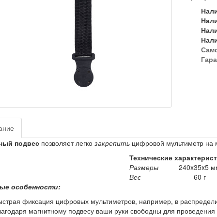
Нал
Нал
Нал
Нал
Сам
Гара
ание
ный подвес
позволяет легко
закрепить
цифровой мультиметр на 
Технические характерис
Размеры
240x35x5 м
Вес
60 г
ые особенности:
ыстрая фиксация цифровых мультиметров, например, в распредели
лагодаря магнитному подвесу ваши руки свободны для проведения