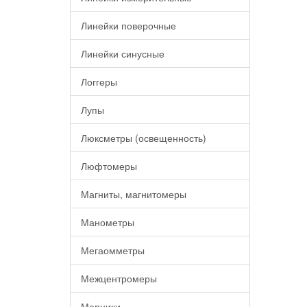
Линейки поверочные
Линейки синусные
Логгеры
Лупы
Люксметры (освещенность)
Люфтомеры
Магниты, магнитомеры
Манометры
Мегаомметры
Межцентромеры
Мерники