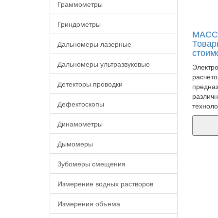
Граммометры
Гриндометры
МАССА
Товар
Дальномеры лазерные
стоим
Дальномеры ультразвуковые
Электро
расчето
Детекторы проводки
предназ
различн
Дефектоскопы
техноло
Динамометры
Дымомеры
Зубомеры смещения
Измерение водных растворов
Измерения объема