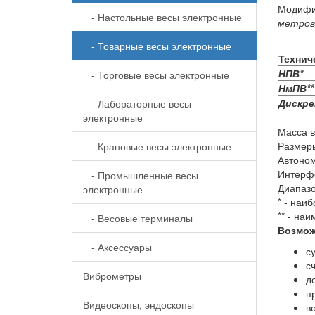
Модифи
- Настольные весы электронные
метров
- Товарные весы электронные
Технич
НПВ*
- Торговые весы электронные
НмПВ**
Дискр
- Лабораторные весы
электронные
Масса в
Размер
- Крановые весы электронные
Автоно
Интерф
- Промышленные весы
Диапазо
электронные
* - наи
** - на
- Весовые терминалы
Возмож
- Аксессуары
с
с
Виброметры
д
п
Видеоскопы, эндоскопы
в