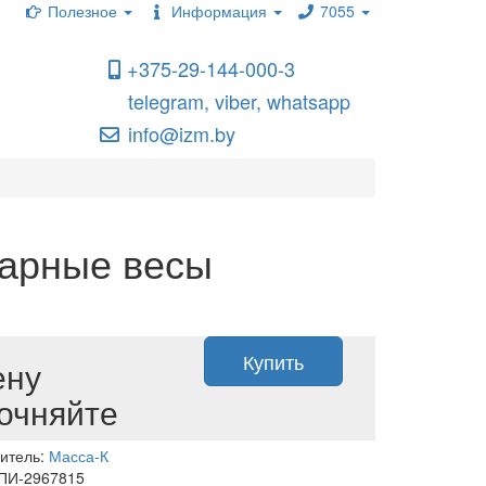
Полезное
Информация
7055
+375-29-144-000-3
telegram, viber, whatsapp
info@izm.by
варные весы
Купить
ену
очняйте
итель:
Масса-К
 ПИ-2967815