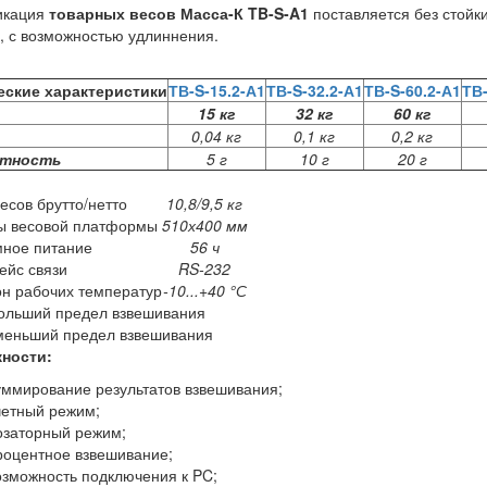
кация
товарных весов Масса-К TB-S-A1
поставляется без стойк
, с возможностью удлиннения.
еские характеристики
ТВ-S-15.2-А1
ТВ-S-32.2-А1
ТВ-S-60.2-А1
ТВ-
15 кг
32 кг
60 кг
0,04 кг
0,1 кг
0,2 кг
етность
5 г
10 г
20 г
есов брутто/нетто
10,8/9,5 кг
ы весовой платформы
510х400 мм
мное питание
56 ч
ейс связи
RS-232
н рабочих температур
-10...+40 °С
больший предел взвешивания
именьший предел взвешивания
ности:
уммирование результатов взвешивания;
четный режим;
озаторный режим;
роцентное взвешивание;
озможность подключения к PC;