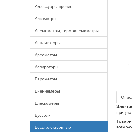
Аксессуары прочие
Алкометры
Анемометры, термоанемометры
Аппликаторы
Ареометры
Аспираторы
Барометры
Биениемеры
Опис
Блескомеры
Электр
при уче
Буссоли
Товарн
возможн
Весы электронные