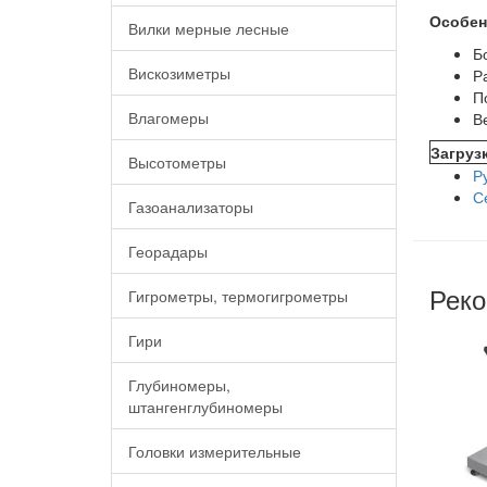
Особен
Вилки мерные лесные
Б
Вискозиметры
Р
П
Влагомеры
В
Загруз
Высотометры
Р
С
Газоанализаторы
Георадары
Реко
Гигрометры, термогигрометры
Гири
Глубиномеры,
штангенглубиномеры
Головки измерительные