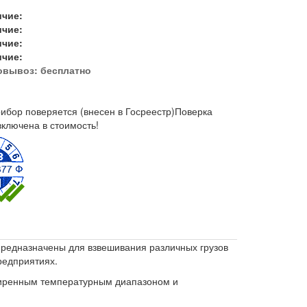
ичие:
ичие:
ичие:
ичие:
овывоз:
бесплатно
ибор поверяется (внесен в Госреестр)
Поверка
включена в стоимость!
редназначены для взвешивания различных грузов
редприятиях.
иренным температурным диапазоном и