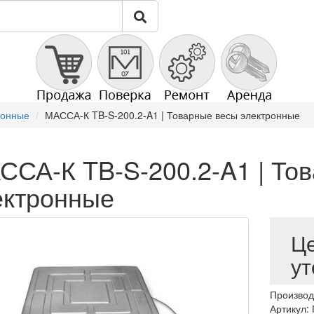
ронные
МАССА-К TB-S-200.2-A1 | Товарные весы электронные
ССА-К TB-S-200.2-A1 | То
ектронные
Ц
ут
Производ
Артикул: