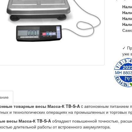
Нал
Нал
Нал
Нал
Сам
✓ Пр
уже 
ание
онные товарные весы Масса-К TB-S-A
c автономным питанием п
тных и технологических операциях на промышленных и торговых п
ые весы Масса-К TB-S-A
обладают повышенной точностью, расш
остью длительной работы от встроенного аккумулятора.