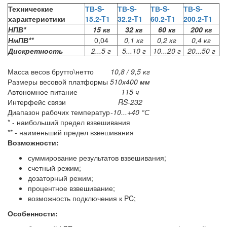
Технические
ТВ-S-
ТВ-S-
ТВ-S-
ТВ-S-
характеристики
15.2-T1
32.2-T1
60.2-T1
200.2-T1
НПВ*
15 кг
32 кг
60 кг
200 кг
НмПВ**
0,04
0,1 кг
0,2 кг
0,4 кг
Дискретность
2...5 г
5...10 г
10...20 г
20...50 г
Масса весов брутто\нетто
10,8 / 9,5 кг
Размеры весовой платформы
510х400 мм
Автономное питание
115 ч
Интерфейс связи
RS-232
Диапазон рабочих температур
-10...+40 °С
* - наибольший предел взвешивания
** - наименьший предел взвешивания
Возможности:
суммирование результатов взвешивания;
счетный режим;
дозаторный режим;
процентное взвешивание;
возможность подключения к PC;
Особенности: