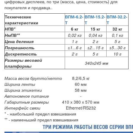
цифровых дисплеев, по три (масса, цена, стоимость) для
покупателя и продавца..
Технические
ВПМ-6.2-
ВПМ-15.2-
ВПМ-32.2-
характеристики
Т
Т
Т
НПВ*
6 кг
15 кг
32 кг
НмПВ**
0,02 кг
0,04 кг
0,1 кг
Цена деления
1 г
2 г
5 г
Погрешность
±1...6 г
±2...15 г
±5...30 г
Дискретность
2 г
5 г
10 г
Размеры весовой
340х245 мм
платформы
Масса весов брутто/нетто
8,2/6,5 кг
Ширина ленты
60 мм
Ширина этикетки
58 мм
Автономное питание
-
Габаритные размеры
410 х 380 х 570 мм
Интерфейс связи
Ethernet/RS232
* - наибольший предел взвешивания
** - наименьший предел взвешивания