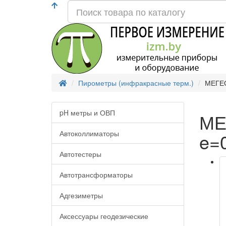
Пирометры (инфракрасные терм.)
МЕГЕОН
pH метры и ОВП
МЕ
Автоколлиматоры
e=0
Автотестеры
Автотрансформаторы
Адгезиметры
Аксессуары геодезические