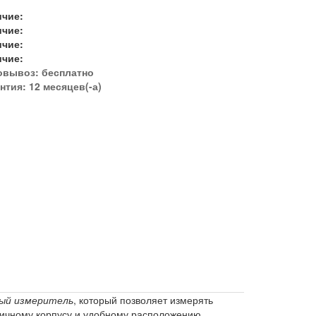
ичие:
ичие:
ичие:
ичие:
овывоз:
бесплатно
нтия: 12 месяцев(-а)
ый измеритель
, который позволяет измерять
омичному корпусу и удобному расположению