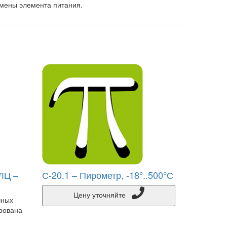
мены элемента питания.
ЛЦ –
С-20.1 – Пирометр, -18°..500°С
Цену уточняйте
чных
рована