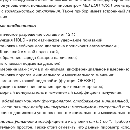
ов управления, пользоваться пирометром
МЕГЕОН 16551
очень п
я с возможностью отключения
. Также прибор имеет встроенный л
ния.
ые особенности:
птическое разрешение составляет 12:1;
ункция HOLD - автоматическое удержание показаний;
становка необходимого диапазона происходит автоматически;
К-дисплей с яркой подсветкой;
тображение заряда батареи на дисплее;
тключаемая подсветка дисплея;
змерение макисмума и минимума, дифференциальное измерение;
становка порогов минимального и максимального значения;
озможность тонкой подстройки (функция OFFSET);
ункция отключения питания при длительном простое;
азерный целеуказатель и изменяемый коэффициент излучения.
 обладает
мощным функционалом, отображение минимальной, 
ывает разницу между минимумом и максимумом измеренной те
ние о достижении установленного минимального и максимального
ность установки
коэффициента излучения
от 0,1 до 1
. Прибор
тельном простое. Также стоит отметить, что данный пирометр исп