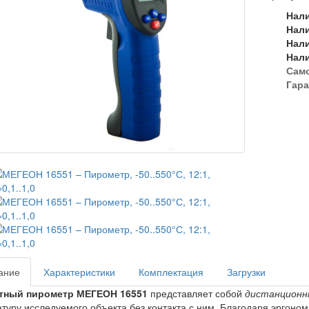
Нал
Нал
Нал
Нал
Сам
Гара
ание
Характеристики
Комплектация
Загрузки
тный пирометр МЕГЕОН 16551
представляет собой
дистанционн
туру исследуемого объекта без контакта с ним. Благодаря эргон