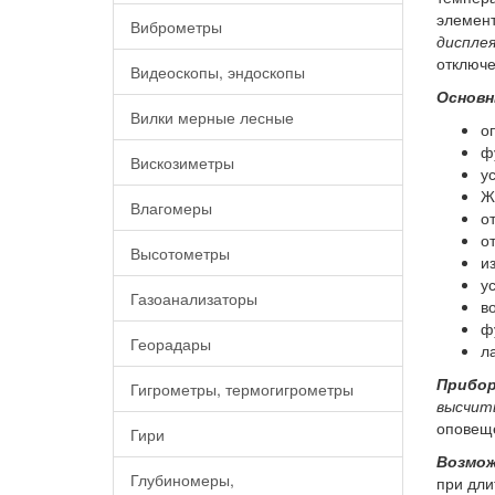
элемент
Виброметры
диспле
отключе
Видеоскопы, эндоскопы
Основн
Вилки мерные лесные
о
ф
Вискозиметры
у
Ж
Влагомеры
о
о
Высотометры
и
у
Газоанализаторы
в
ф
Георадары
л
Прибор
Гигрометры, термогигрометры
высчит
оповеще
Гири
Возмож
Глубиномеры,
при дли