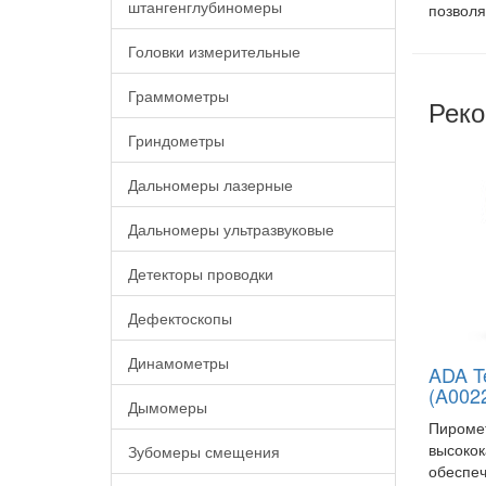
штангенглубиномеры
позволя
Головки измерительные
Граммометры
Реко
Гриндометры
Дальномеры лазерные
Дальномеры ультразвуковые
Детекторы проводки
Дефектоскопы
Динамометры
ADA T
(A002
Дымомеры
Пироме
высокок
Зубомеры смещения
обеспе