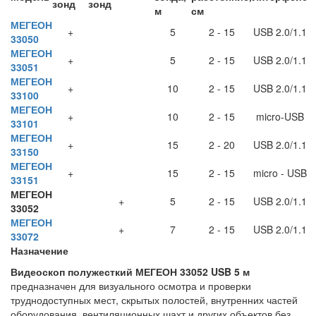
зонд
зонд
м
см
МЕГЕОН
+
5
2 - 15
USB 2.0/1.1
33050
МЕГЕОН
+
5
2 - 15
USB 2.0/1.1
33051
МЕГЕОН
+
10
2 - 15
USB 2.0/1.1
33100
МЕГЕОН
+
10
2 - 15
micro-USB
33101
МЕГЕОН
+
15
2 - 20
USB 2.0/1.1
33150
МЕГЕОН
+
15
2 - 15
micro - USB
33151
МЕГЕОН
+
5
2 - 15
USB 2.0/1.1
33052
МЕГЕОН
+
7
2 - 15
USB 2.0/1.1
33072
Назначение
Видеоскоп полужесткий МЕГЕОН 33052 USB 5 м
предназначен для визуального осмотра и проверки
труднодоступных мест, скрытых полостей, внутренних частей
оборудования, вентиляционных шахт и других объектов без