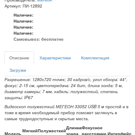
Артикул: ПИ-12892
Наличие:
Наличие:
Наличие:
Наличие:
Самовывоз:
бесплатно
Описание
Характеристики
Комплектация
Загрузки
Разрешение: 1280х720 точек; 30 кадров/с, угол обзора: 44°,
фокус: 2-15 см, цветопередача: 24 бит, длина зонда: 5 м,
диаметр камеры: 7 мм, кабель: полужесткий, степень
защиты: IP67
Видеоскоп полужесткий МЕГЕОН 33052 USB 5 м
простой и в
тоже в время необходимый прибор поможет заглянуть в
самые труднодоступные и скрытые места.
Длинна
Фокусное
Мягкий
Полужесткий
Модель
зонда,
расстояние,
Интерфейс