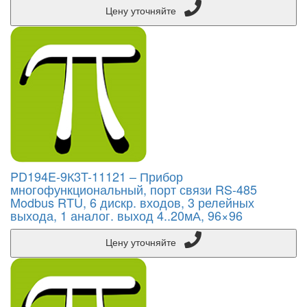
Цену уточняйте
PD194E-9К3T-11121 – Прибор
многофункциональный, порт связи RS-485
Modbus RTU, 6 дискр. входов, 3 релейных
выхода, 1 аналог. выход 4..20мА, 96×96
Цену уточняйте