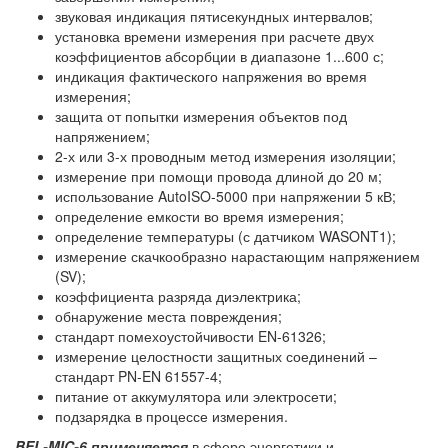
звуковая индикация пятисекундных интервалов;
установка времени измерения при расчете двух
коэффициентов абсорбции в диапазоне 1...600 с;
индикация фактического напряжения во время
измерения;
защита от попытки измерения объектов под
напряжением;
2-х или 3-х проводным метод измерения изоляции;
измерение при помощи провода длиной до 20 м;
использование AutoISO-5000 при напряжении 5 кВ;
определение емкости во время измерения;
определение температуры (с датчиком WASONT1);
измерение скачкообразно нарастающим напряжением
(SV);
коэффициента разряда диэлектрика;
обнаружение места повреждения;
стандарт помехоустойчивости EN-61326;
измерение целостности защитных соединений –
стандарт PN-EN 61557-4;
питание от аккумулятора или электросети;
подзарядка в процессе измерения.
BEL-MIC-6 применяется
в сфере энергетики и