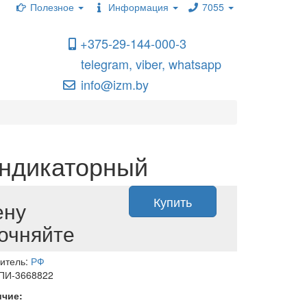
Полезное
Информация
7055
+375-29-144-000-3
telegram, viber, whatsapp
info@izm.by
индикаторный
Купить
ену
очняйте
итель:
РФ
 ПИ-3668822
ичие: