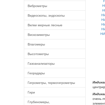
Н
Н
Виброметры
Н
НИ
Видеоскопы, эндоскопы
НИ
НИ
Вилки мерные лесные
НИ
НИ
Вискозиметры
Влагомеры
Высотометры
Газоанализаторы
Георадары
Индика
Гигрометры, термогигрометры
центрир
Гири
Индика
очень
т
Глубиномеры,
элемен