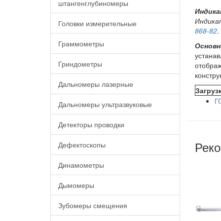
штангенглубиномеры
Индика
Индика
Головки измерительные
868-82
.
Граммометры
Основн
устана
Гриндометры
отображ
констру
Дальномеры лазерные
Загруз
Г
Дальномеры ультразвуковые
Детекторы проводки
Реко
Дефектоскопы
Динамометры
Дымомеры
Зубомеры смещения