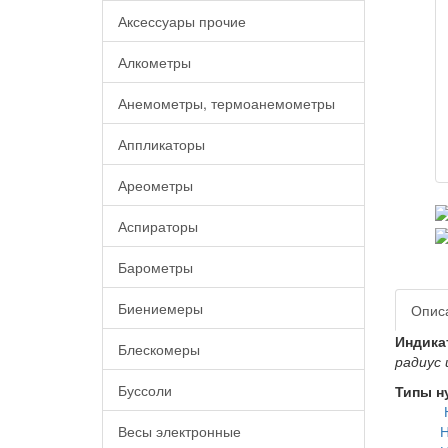
Аксессуары прочие
Алкометры
Анемометры, термоанемометры
Аппликаторы
Ареометры
Аспираторы
Барометры
Биениемеры
Опис
Индика
Блескомеры
радиус 
Буссоли
Типы н
Весы электронные
Н