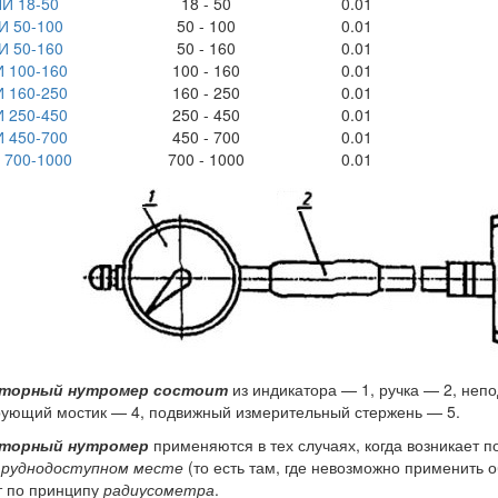
И 18-50
18 - 50
0.01
И 50-100
50 - 100
0.01
И 50-160
50 - 160
0.01
 100-160
100 - 160
0.01
 160-250
160 - 250
0.01
 250-450
250 - 450
0.01
 450-700
450 - 700
0.01
 700-1000
700 - 1000
0.01
торный нутромер состоит
из индикатора — 1, ручка — 2, неп
ующий мостик — 4, подвижный измерительный стержень — 5.
торный нутромер
применяются в тех случаях, когда возникает п
руднодоступном месте
(то есть там, где невозможно применить 
т по принципу
радиусометра
.