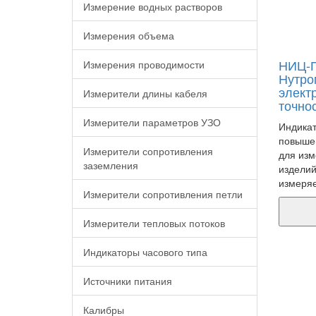
Измерение водных растворов
Измерения объема
НИЦ-П
Измерения проводимости
Нутро
элект
Измерители длины кабеля
точно
Измерители параметров УЗО
Индикат
повышен
Измерители сопротивления
для изм
заземления
изделий
измеря
Измерители сопротивления петли
Измерители тепловых потоков
Индикаторы часового типа
Источники питания
Калибры