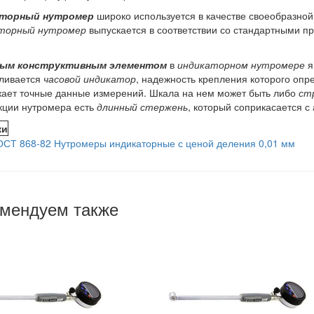
торный нутромер
широко используется в качестве своеобразно
торный нутромер
выпускается в соответствии со стандартными 
ым конструктивным элементом
в
индикаторном нутромере
я
вливается
часовой индикатор
, надежность крепления которого оп
ает точные данные измерений. Шкала на нем может быть либо
ст
кции нутромера есть
длинный стержень
, который соприкасается 
ки
ОСТ 868-82 Нутромеры индикаторные с ценой деления 0,01 мм
мендуем также