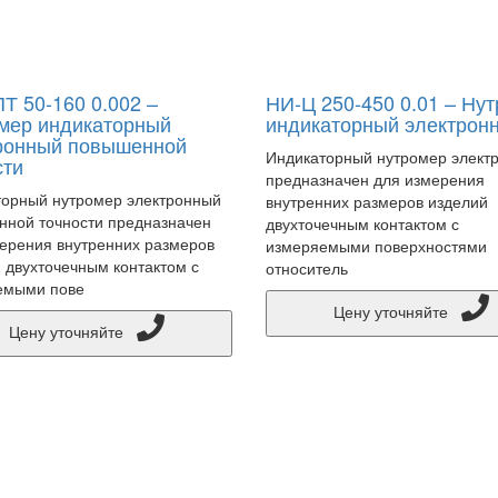
Т 50-160 0.002 –
НИ-Ц 250-450 0.01 – Ну
мер индикаторный
индикаторный электрон
ронный повышенной
Индикаторный нутромер элект
сти
предназначен для измерения
орный нутромер электронный
внутренних размеров изделий
ной точности предназначен
двухточечным контактом с
ерения внутренних размеров
измеряемыми поверхностями
 двухточечным контактом с
относитель
емыми пове
Цену уточняйте
Цену уточняйте