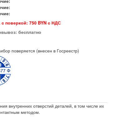
ичие:
ичие:
ичие:
 с поверкой: 750 BYN с НДС
овывоз:
бесплатно
ибор поверяется (внесен в Госреестр)
ия внутренних отверстий деталей, в том числе их
онтактным методом.