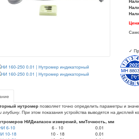
Нал
Нал
Нал
Цена
Сам
✓ Пр
ание
торный нутромер
позволяет точно определить параметры и значен
и глубину
. При этом показания устройства выводятся на дисплей к
утромеров НИ
Диапазон измерений, мм
Точность, мм
НИ 6-10
6 - 10
0.01
И 10-18
10 - 18
0.01