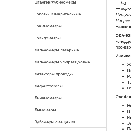
штангенглубиномеры
— O
2
— горю
Головки измерительные
Потреб
Напряж
Граммометры
Назнач
ОКА-92
Гриндометры
колодце
произво
Дальномеры лазерные
Индика
Дальномеры ультразвуковые
Ж
В
Детекторы проводки
Р
Т
Дефектоскопы
В
Особен
Динамометры
Н
Дымомеры
В
И
Зубомеры смещения
З
П