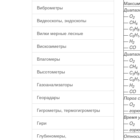
Максим
Виброметры
Диапаз
— O
2
Видеоскопы, эндоскопы
— CH
4
— C
H
3
8
Вилки мерные лесные
— C
H
6
1
— H
2
Вискозиметры
— CO
Диапаз
Влагомеры
— O
2
— CH
4
Высотометры
— C
H
3
8
— C
H
6
1
Газоанализаторы
— H
2
— CO
Георадары
Порог 
— O
2
Гигрометры, термогигрометры
— горю
Время 
Гири
— O
2
— горю
Глубиномеры,
Относи