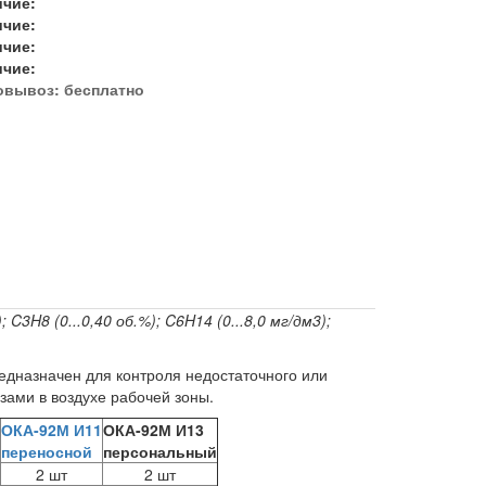
ичие:
ичие:
ичие:
ичие:
овывоз:
бесплатно
 C3H8 (0...0,40 об.%); C6H14 (0...8,0 мг/дм3);
дназначен для контроля недостаточного или
зами в воздухе рабочей зоны.
ОКА-92М И11
ОКА-92М И13
переносной
персональный
2 шт
2 шт