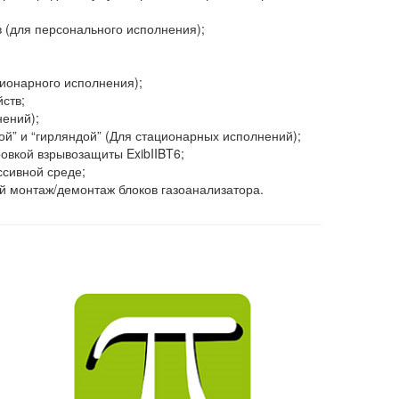
(для персонального исполнения);
ционарного исполнения);
ств;
ений);
ой” и “гирляндой” (Для стационарных исполнений);
овкой взрывозащиты ExibIIBT6;
ссивной среде;
й монтаж/демонтаж блоков газоанализатора.