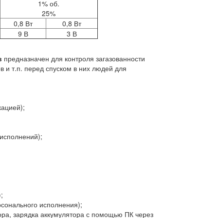
1% об.
25%
0,8 Вт
0,8 Вт
9 В
3 В
в
предназначен для контроля загазованности
в и т.п. перед спуском в них людей для
ацией);
исполнений);
;
рсонального исполнения);
ра, зарядка аккумулятора с помощью ПК через