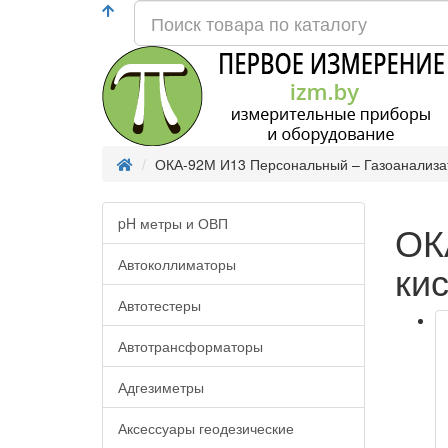
ОКА-92М И13 Персональный – Газоанализат
pH метры и ОВП
ОК
Автоколлиматоры
ки
Автотестеры
Автотрансформаторы
Адгезиметры
Аксессуары геодезические