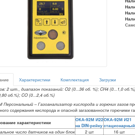
Нал
Нал
Нал
Нал
Сам
ание
Характеристики
Комплектация
Загрузки
: 2 шт., диапазон показаний: O2 (0...36 об. %); CH4 (0...1,0 об.%);
0,80 об.%); CO (0...2,4 об.%)
 Персональный – Газоанализатор кислорода и горючих газов
пре
ного содержания кислорода и опасной загазованности горючими га
ОКА-92М И22
ОКА-92М И21
ование характеристики
на DIN-рейку
стационарный
альное число датчиков на один блок
2 шт
16 шт