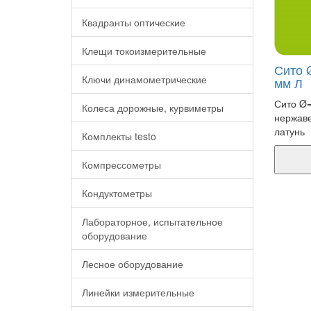
Квадранты оптические
Клещи токоизмерительные
Сито Ø
Ключи динамометрические
мм Л
Сито Ø=
Колеса дорожные, курвиметры
нержаве
латунь
Комплекты testo
Компрессометры
Кондуктометры
Лабораторное, испытательное
оборудование
Лесное оборудование
Линейки измерительные