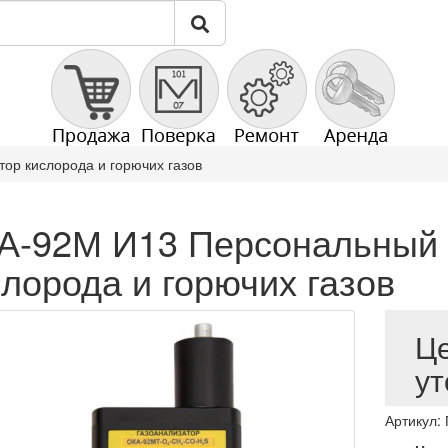
ор кислорода и горючих газов
А-92М И13 Персональный 
слорода и горючих газов
Ц
ут
Артикул: