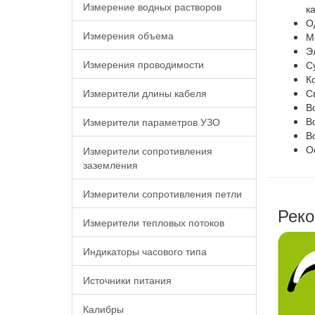
Измерение водных растворов
к
О
Измерения объема
М
Э
Измерения проводимости
С
К
Измерители длины кабеля
С
В
В
Измерители параметров УЗО
В
О
Измерители сопротивления
заземления
Измерители сопротивления петли
Реко
Измерители тепловых потоков
Индикаторы часового типа
Источники питания
Калибры