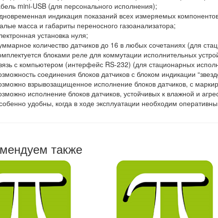
абель mini-USB (для персонального исполнения);
дновременная индикация показаний всех измеряемых компонентов 
алые масса и габариты переносного газоанализатора;
лектронная установка нуля;
уммарное количество датчиков до 16 в любых сочетаниях (для ста
омплектуется блоками реле для коммутации исполнительных устрой
вязь с компьютером (интерфейс RS-232) (для стационарных исполн
озможность соединения блоков датчиков с блоком индикации “звезд
озможно взрывозащищенное исполнение блоков датчиков, с маркир
озможно исполнение блоков датчиков, устойчивых к влажной и агре
собенно удобны, когда в ходе эксплуатации необходим оперативны
мендуем также