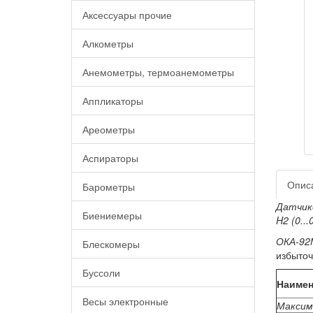
Аксессуары прочие
Алкометры
Анемометры, термоанемометры
Аппликаторы
Ареометры
Аспираторы
Опис
Барометры
Датчиков
Биениемеры
H2 (0...
ОКА-92М
Блескомеры
избыточ
Буссоли
Наимен
Весы электронные
Максим