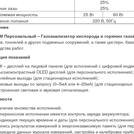
25%
чие газы
25%
ляемая мощность
25 Вт
60 Вт
ение питания
220 В, 50Гц
ение
М Персональный – Газоанализатор кислорода и горючих газо
в, тоннелей и других подземных сооружений, а также цистерн, бако
дства работ.
ция показаний
К – дисплей на лицевой панели (для исполнений с цифровой индик
ысококонтрастный OLED дисплей (для персонального исполнения);
елейные выходы (для стационарных исполнений);
оковые выходы по запросу (0–5мА или 4–20мА) (для стационарных 
строенная световая и звуковая сигнализация.
ности
аличие множества исполнений;
 переносном исполнении имеется контроль заряда аккумулятора;
ндикация текущих времени и даты (для персонального исполнения)
апись результатов измерений в энергонезависимую память (для пе
ередача данных журнала измерений, настройка и калибровка прибо