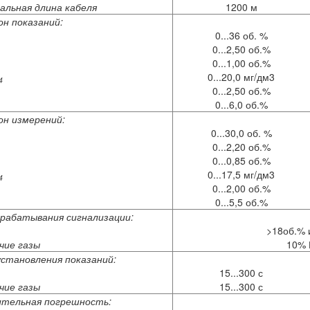
альная длина кабеля
1200 м
он показаний:
0...36 об. %
0...2,50 об.%
0...1,00 об.%
0...20,0 мг/дм3
4
0...2,50 об.%
0...6,0 об.%
он измерений:
0...30,0 об. %
0...2,20 об.%
0...0,85 об.%
0...17,5 мг/дм3
4
0...2,00 об.%
0...5,5 об.%
срабатывания сигнализации:
>18об.% 
чие газы
10%
установления показаний:
15...300 с
чие газы
15...300 с
тельная погрешность: