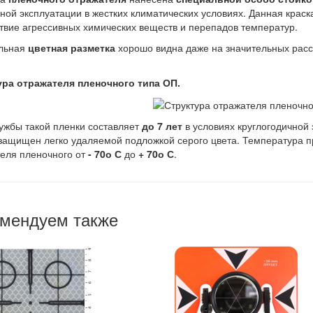
ной эксплуатации в жестких климатических условиях. Данная крас
твие агрессивных химических веществ и перепадов температур.
льная
цветная разметка
хорошо видна даже на значительных расст
ура отражателя пленочного типа ОП.
ужбы такой пленки составляет
до 7 лет
в условиях круглогодичной 
защищен легко удаляемой подложкой серого цвета. Температура 
еля пленочного от
- 70о С
до
+ 70о С
.
мендуем также