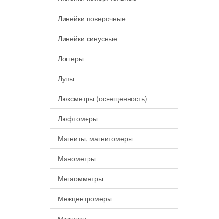
Линейки поверочные
Линейки синусные
Логгеры
Лупы
Люксметры (освещенность)
Люфтомеры
Магниты, магнитомеры
Манометры
Мегаомметры
Межцентромеры
Мерники