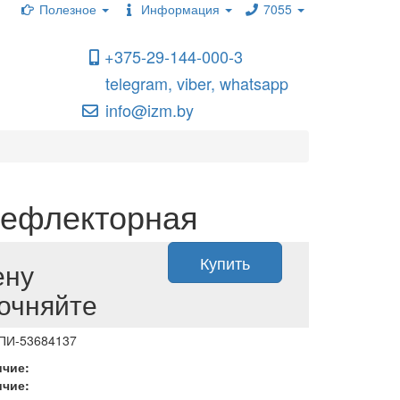
Полезное
Информация
7055
+375-29-144-000-3
telegram, viber, whatsapp
info@izm.by
рефлекторная
Купить
ену
очняйте
 ПИ-53684137
ичие:
ичие: