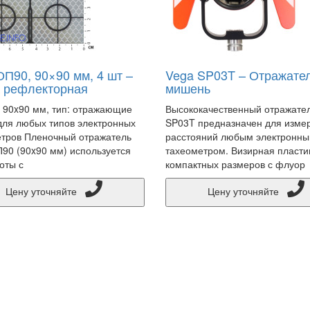
ОП90, 90×90 мм, 4 шт –
Vega SP03T – Отражате
 рефлекторная
мишень
 90x90 мм, тип: отражающие
Высококачественный отражате
для любых типов электронных
SP03T предназначен для изме
тров Пленочный отражатель
расстояний любым электронн
90 (90x90 мм) используется
тахеометром. Визирная пласти
оты с
компактных размеров с флуор
Цену уточняйте
Цену уточняйте