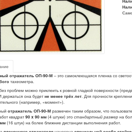
Нал
Нал
Сам
ание
ный отражатель ОП-90-М
– это самоклеющаяся пленка со свето
бого
тахеометра.
без проблем можно приклеить к ровной гладкой поверхности (пре
И держаться она будет
не менее трёх лет
. Для прочности креплен
тельного (например, «момент»).
ный
отражатель ОП-90-М
размечен таким образом, что пользовате
абот квадрат
90 x 90 мм
(4 штуки) это
стандартный размер
на бол
 мм
(16 штук) на более ближние дистанции выполнения работ.
ка
пленочного отражателя
нанесена
специальной особо стойко