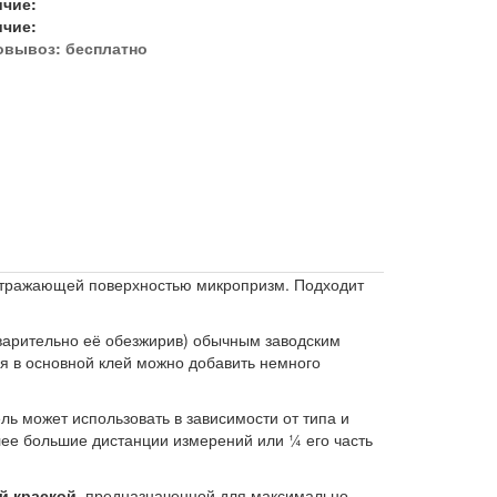
ичие:
ичие:
овывоз:
бесплатно
отражающей поверхностью микропризм. Подходит
дварительно её обезжирив) обычным заводским
ия в основной клей можно добавить немного
ль может использовать в зависимости от типа и
ее большие дистанции измерений или ¼ его часть
й краской
, предназначенной для максимально