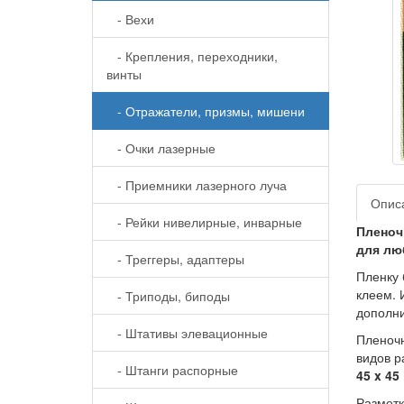
- Вехи
- Крепления, переходники,
винты
- Отражатели, призмы, мишени
- Очки лазерные
- Приемники лазерного луча
Опис
- Рейки нивелирные, инварные
Пленоч
для лю
- Треггеры, адаптеры
Пленку 
клеем. 
- Триподы, биподы
дополни
- Штативы элевационные
Пленоч
видов р
- Штанги распорные
45 x 45
Размет