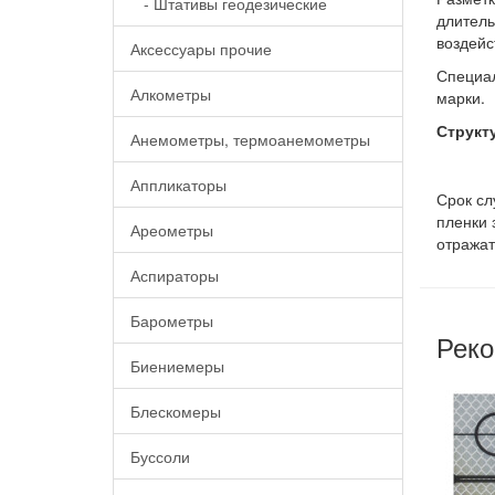
- Штативы геодезические
длитель
воздейс
Аксессуары прочие
Специа
Алкометры
марки.
Структ
Анемометры, термоанемометры
Аппликаторы
Срок сл
пленки 
Ареометры
отражат
Аспираторы
Барометры
Реко
Биениемеры
Блескомеры
Буссоли