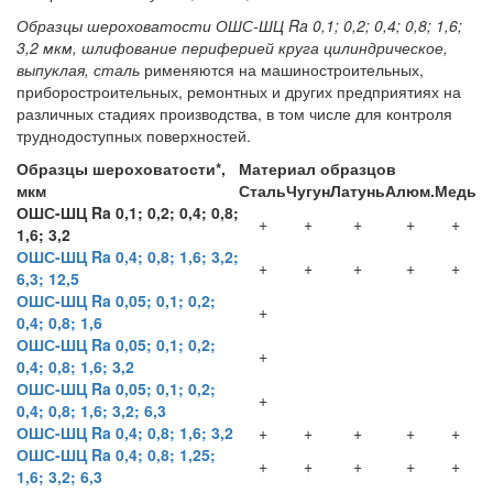
Образцы шероховатости ОШС-ШЦ Ra 0,1; 0,2; 0,4; 0,8; 1,6;
3,2 мкм, шлифование периферией круга цилиндрическое,
выпуклая, сталь
рименяются на машиностроительных,
приборостроительных, ремонтных и других предприятиях на
различных стадиях производства, в том числе для контроля
труднодоступных поверхностей.
Образцы шероховатости*,
Материал образцов
мкм
Сталь
Чугун
Латунь
Алюм.
Медь
ОШС-ШЦ Ra 0,1; 0,2; 0,4; 0,8;
+
+
+
+
+
1,6; 3,2
ОШС-ШЦ Ra 0,4; 0,8; 1,6; 3,2;
+
+
+
+
+
6,3; 12,5
ОШС-ШЦ Ra 0,05; 0,1; 0,2;
+
0,4; 0,8; 1,6
ОШС-ШЦ Ra 0,05; 0,1; 0,2;
+
0,4; 0,8; 1,6; 3,2
ОШС-ШЦ Ra 0,05; 0,1; 0,2;
+
0,4; 0,8; 1,6; 3,2; 6,3
ОШС-ШЦ Ra 0,4; 0,8; 1,6; 3,2
+
+
+
+
+
ОШС-ШЦ Ra 0,4; 0,8; 1,25;
+
+
+
+
+
1,6; 3,2; 6,3