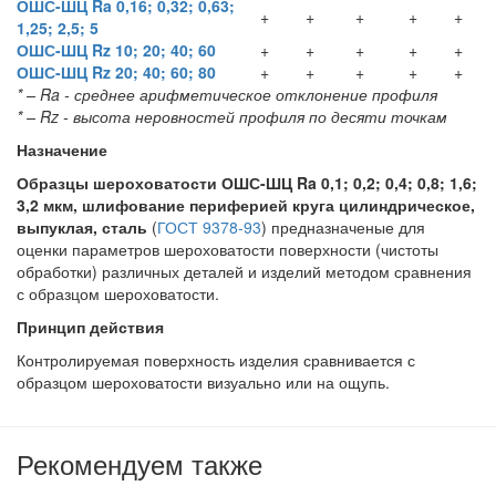
ОШС-ШЦ Ra 0,16; 0,32; 0,63;
+
+
+
+
+
1,25; 2,5; 5
ОШС-ШЦ Rz 10; 20; 40; 60
+
+
+
+
+
ОШС-ШЦ Rz 20; 40; 60; 80
+
+
+
+
+
* – Ra - среднее арифметическое отклонение профиля
* – Rz - высота неровностей профиля по десяти точкам
Назначение
Образцы шероховатости ОШС-ШЦ Ra 0,1; 0,2; 0,4; 0,8; 1,6;
3,2 мкм, шлифование периферией круга цилиндрическое,
выпуклая, сталь
(
ГОСТ 9378-93
) предназначеные для
оценки параметров шероховатости поверхности (чистоты
обработки) различных деталей и изделий методом сравнения
с образцом шероховатости.
Принцип действия
Контролируемая поверхность изделия сравнивается с
образцом шероховатости визуально или на ощупь.
Рекомендуем также