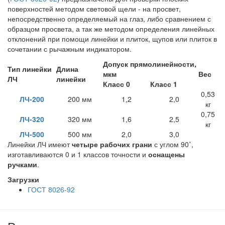
поверхностей методом световой щели - на просвет,
непосредственно определяемый на глаз, либо сравнением с
образцом просвета, а так же методом определения линейных
отклонений при помощи линейки и плиток, щупов или плиток в
сочетании с рычажным индикатором.
Допуск прямолинейности,
Тип линейки
Длина
мкм
Вес
ЛЧ
линейки
Класс 0
Класс 1
0,53
ЛЧ-200
200 мм
1,2
2,0
кг
0,75
ЛЧ-320
320 мм
1,6
2,5
кг
ЛЧ-500
500 мм
2,0
3,0
Линейки ЛЧ имеют
четыре рабочих грани
с углом 90˚,
изготавливаются 0 и 1 классов точности и
оснащены
ручками
.
Загрузки
ГОСТ 8026-92