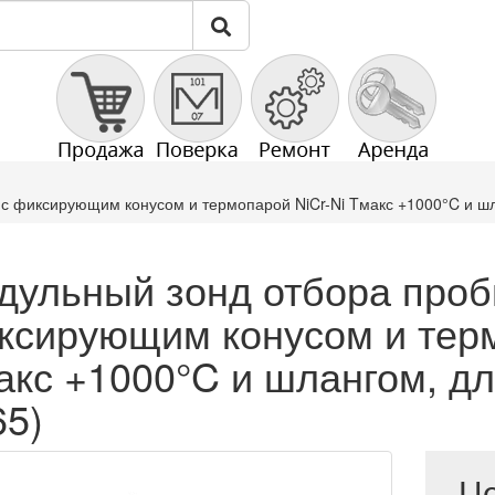
с фиксирующим конусом и термопарой NiCr-Ni Tмакс +1000°C и шла
дульный зонд отбора пробы
ксирующим конусом и терм
акс +1000°C и шлангом, дл
65)
Ц