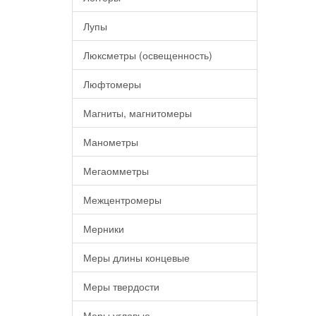
Лупы
Люксметры (освещенность)
Люфтомеры
Магниты, магнитомеры
Манометры
Мегаомметры
Межцентромеры
Мерники
Меры длины концевые
Меры твердости
Меры угловые