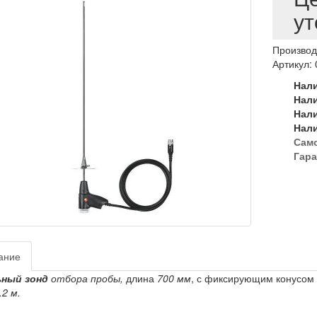
ут
Производ
Артикул:
Нал
Нал
Нал
Нал
Сам
Гара
ание
ный зонд
отбора пробы,
длина
700 мм
, с фиксирующим конусом
.2 м.