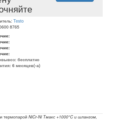
очняйте
итель:
Testo
 0600 8765
ичие:
ичие:
ичие:
ичие:
овывоз:
бесплатно
нтия: 6 месяцев(-а)
 и термопарой
NiCr-Ni Tмакс +1000°C и шлангом,