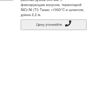
фиксирующим конусом, термопарой
NiCr-Ni (TI) Tмакс +1000°C и шлангом,
длина 2,2 м.
Цену уточняйте