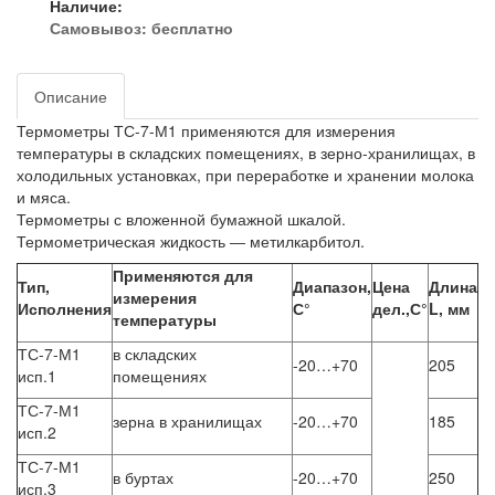
Наличие:
Самовывоз:
бесплатно
Описание
Термометры ТС-7-М1 применяются для измерения
температуры в складских помещениях, в зерно-хранилищах, в
холодильных установках, при переработке и хранении молока
и мяса.
Термометры с вложенной бумажной шкалой.
Термометрическая жидкость ― метилкарбитол.
Применяются для
Тип,
Диапазон,
Цена
Длина
измерения
Исполнения
С°
дел.,С°
L, мм
температуры
ТС-7-М1
в складских
-20…+70
205
исп.1
помещениях
ТС-7-М1
зерна в хранилищах
-20…+70
185
исп.2
ТС-7-М1
в буртах
-20…+70
250
исп.3