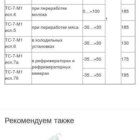
ТС-7-М1
при переработке
0…+100
185
исп.4
молока
1
ТС-7-М1
при переработке мяса
-30…+30
185
исп.5
ТС-7-М1
в холодильных
-30…+30
130
исп.6
установках
ТС-7-М1
-35…+50
175
в рефрижераторах и
исп.7а
рефрижераторных
ТС-7-М1
камерах
-35…+50
195
исп.7б
Рекомендуем также