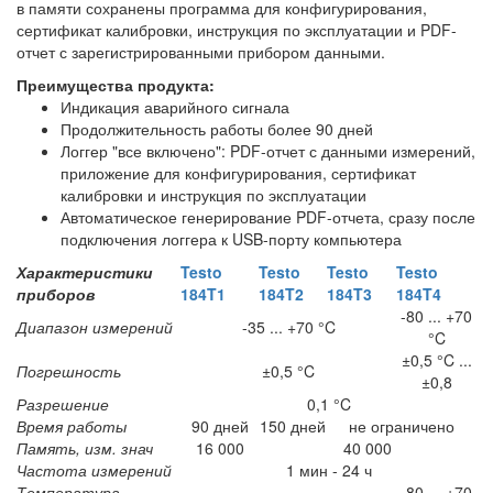
в памяти сохранены программа для конфигурирования,
сертификат калибровки, инструкция по эксплуатации и PDF-
отчет с зарегистрированными прибором данными.
Преимущества продукта:
Индикация аварийного сигнала
Продолжительность работы более 90 дней
Логгер "все включено": PDF-отчет с данными измерений,
приложение для конфигурирования, сертификат
калибровки и инструкция по эксплуатации
Автоматическое генерирование PDF-отчета, сразу после
подключения логгера к USB-порту компьютера
Характеристики
Testo
Testo
Testo
Testo
приборов
184T1
184T2
184T3
184T4
-80 ... +70
Диапазон измерений
-35 ... +70 °C
°C
±0,5 °C ...
Погрешность
±0,5 °C
±0,8
Разрешение
0,1 °C
Время работы
90 дней
150 дней
не ограничено
Память, изм. знач
16 000
40 000
Частота измерений
1 мин - 24 ч
Температура
-80 ... +70