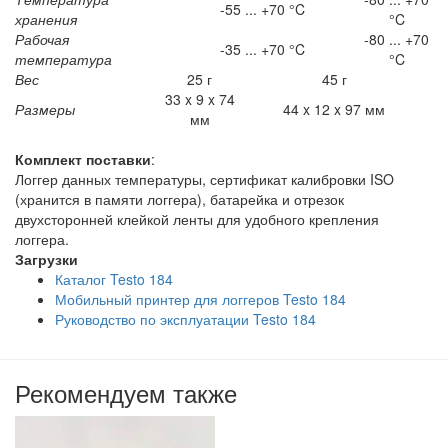
-55 ... +70 °C
хранения
°C
Рабочая
-80 ... +70
-35 ... +70 °C
температура
°C
Вес
25 г
45 г
33 x 9 x 74
Размеры
44 x 12 x 97 мм
мм
Комплект поставки
:
Логгер данных температуры, сертификат калибровки ISO
(хранится в памяти логгера), батарейка и отрезок
двухсторонней клейкой ленты для удобного крепления
логгера.
Загрузки
Каталог Testo 184
Мобильный принтер для логгеров Testo 184
Руководство по эксплуатации Testo 184
Рекомендуем также