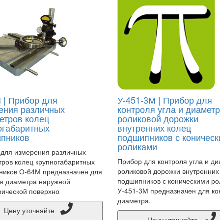
 | Прибор для
У-451-3М | Прибор для
ения различных
контроля угла и диамет
етров колец
роликовой дорожки
огабаритных
внутренних колец
пников
подшипников с коничес
роликами
для измерения различных
Прибор для контроля угла и д
ров колец крупногабаритных
роликовой дорожки внутренних
ников О-64М предназначен для
подшипников с коническими р
я диаметра наружной
У-451-3М предназначен для ко
ической поверхно
диаметра,
Цену уточняйте
Цену уточняйте