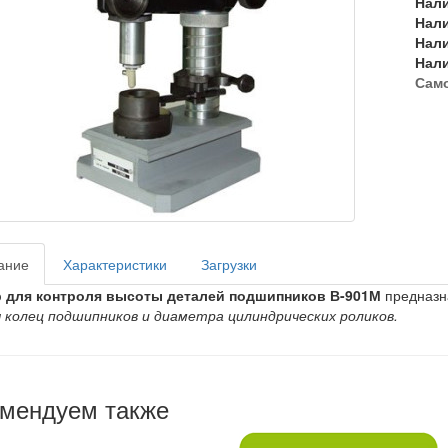
Нал
Нал
Нал
Нал
Сам
ание
Характеристики
Загрузки
 для контроля высоты деталей подшипников В-901М
предназн
 колец подшипников и диаметра цилиндрических роликов.
мендуем также