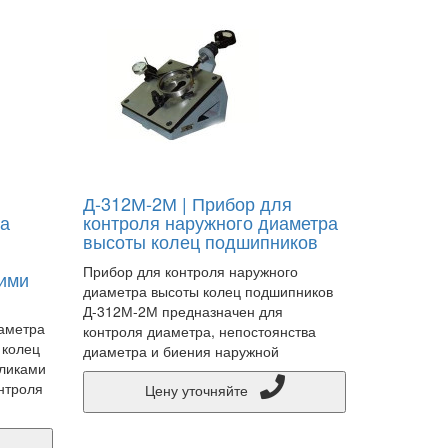
Д-312М-2М | Прибор для
ра
контроля наружного диаметра
высоты колец подшипников
Прибор для контроля наружного
кими
диаметра высоты колец подшипников
Д-312М-2М предназначен для
иаметра
контроля диаметра, непостоянства
 колец
диаметра и биения наружной
оликами
нтроля
Цену уточняйте