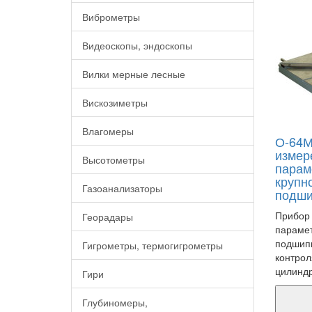
Виброметры
Видеоскопы, эндоскопы
Вилки мерные лесные
Вискозиметры
Влагомеры
О-64М
измер
Высотометры
парам
крупн
Газоанализаторы
подши
Прибор 
Георадары
парамет
подшип
Гигрометры, термогигрометры
контрол
цилиндр
Гири
Глубиномеры,