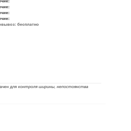
ичие:
ичие:
ичие:
ичие:
овывоз:
бесплатно
ачен для
контроля ширины, непостоянства