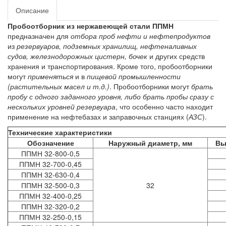
Описание
Пробоотборник из нержавеющей стали ППМН
предназначен для
отбора проб нефти и нефтепродуктов
из
резервуаров, подземных хранилищ, нефтеналивных
судов, железнодорожных цистерн, бочек
и других средств
хранения и транспортирования. Кроме того, пробоотборники
могут
применяться
и в
пищевой промышленности
(растительных масел и т.д.)
. Пробоотборники могут
брать
пробу с одного заданного уровня, либо брать пробы сразу с
нескольких уровней резервуара
, что особенно часто находит
применение на нефтебазах и заправочных станциях (
АЗС
).
Технические характеристики
Обозначение
Наружный диаметр, мм
Вы
ППМН 32-800-0,5
ППМН 32-700-0,45
ППМН 32-630-0,4
ППМН 32-500-0,3
32
ППМН 32-400-0,25
ППМН 32-320-0,2
ППМН 32-250-0,15