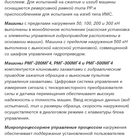
дисплеем
. Для испытаний на
сжатие и изгиб
машины
оснащаются
реверсивной рамкой типа РР
и
приспособлением для испытания на изгиб типа ИМС.
Машины
с пределами нагружения
50, 100, 200 и 300 кН
выполнены в моноблочном исполнении (
насосная установка
и элементы управления гидроприводом расположены в
основании машин
).
Машина с пределом нагружения 500 кН
выполнена с
выносной насосной установкой
, совмещенной
со шкафом управления гидроприводом.
Машины РМГ-200МГ4, РМГ-300МГ4 и РМГ-500МГ4
комплектуются
клиновыми захватами с гидравлическим
приводом зажатия образцов и выносным пультом
управления захватами
. Цифровая система управления и
измерения сигнала с тензорезисторного преобразователя
силы и датчика перемещения
обеспечивает высокую
надежность и точность
машин. Ввод исходных данных (
вид
испытаний, тип и размеры образца, скорость нагружения
)
осуществляются в диалоговом режиме с клавиатуры блока
управления.
Микропроцессорное управление процессом
нагружения
обеспечивает
поддержание
установленной пользователем