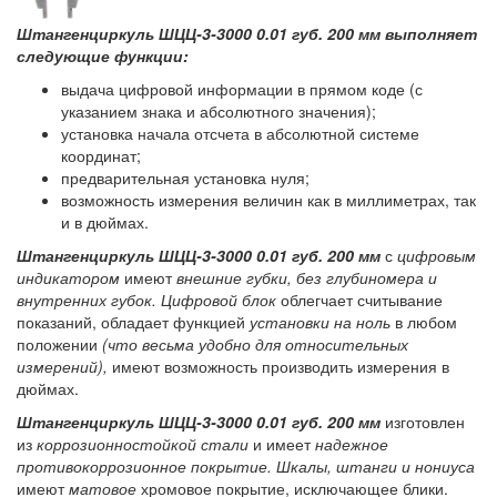
Штангенциркуль ШЦЦ-3-3000 0.01 губ. 200 мм выполняет
следующие функции:
выдача цифровой информации в прямом коде (с
указанием знака и абсолютного значения);
установка начала отсчета в абсолютной системе
координат;
предварительная установка нуля;
возможность измерения величин как в миллиметрах, так
и в дюймах.
Штангенциркуль ШЦЦ-3-3000 0.01 губ. 200 мм
с
цифровым
индикатором
имеют
внешние губки, без глубиномера и
внутренних губок. Цифровой блок
облегчает считывание
показаний, обладает функцией
установки на ноль
в любом
положении
(что весьма удобно для относительных
измерений),
имеют возможность производить измерения в
дюймах.
Штангенциркуль ШЦЦ-3-3000 0.01 губ. 200 мм
изготовлен
из
коррозионностойкой стали
и имеет
надежное
противокоррозионное покрытие.
Шкалы, штанги и нониуса
имеют
матовое
хромовое покрытие, исключающее блики.