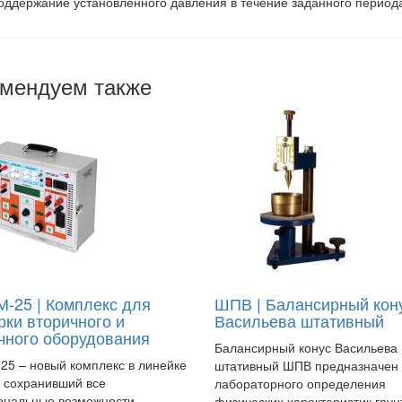
оддержание установленного давления в течение заданного период
мендуем также
-25 | Комплекс для
ШПВ | Балансирный кон
рки вторичного и
Васильева штативный
чного оборудования
Балансирный конус Васильева
5 – новый комплекс в линейке
штативный ШПВ предназначен
 сохранивший все
лабораторного определения
ональные возможности
физических характеристик грун