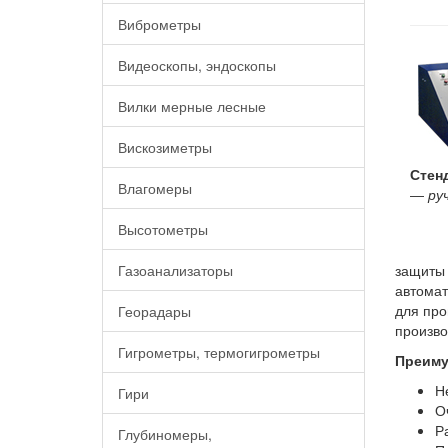
Виброметры
Видеоскопы, эндоскопы
Вилки мерные лесные
Вискозиметры
Стен
Влагомеры
―
ру
Высотометры
защиты 
Газоанализаторы
автомат
для про
Георадары
произво
Гигрометры, термогигрометры
Преиму
Н
Гири
О
Р
Глубиномеры,