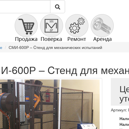
ие
СМИ-600Р – Cтенд для механических испытаний
И-600Р – Cтенд для механ
Ц
ут
Артикул:
Нал
Нал