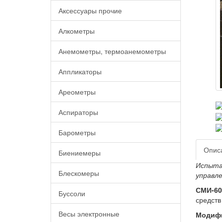
Аксессуары прочие
Алкометры
Анемометры, термоанемометры
Аппликаторы
Ареометры
Аспираторы
Барометры
Опис
Биениемеры
Испытат
Блескомеры
управл
СМИ-60
Буссоли
средств
Весы электронные
Модиф