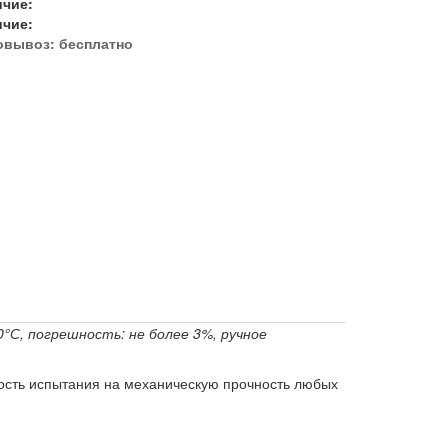
ичие:
ичие:
овывоз:
бесплатно
0°С, погрешность: не более 3%, ручное
сть испытания на механическую прочность любых