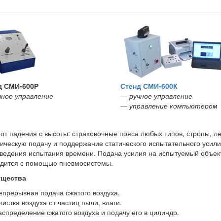
д СМИ-600Р
Стенд СМИ-600К
чное управление
― ручное управление
― управление компьютером
от падения с высоты: страховочные пояса любых типов, стропы, лес
ическую подачу и поддержание статического испытательного усил
ведения испытания времени. Подача усилия на испытуемый объект
дится с помощью пневмосистемы.
щества
епрерывная подача сжатого воздуха.
чистка воздуха от частиц пыли, влаги.
аспределение сжатого воздуха и подачу его в цилиндр.