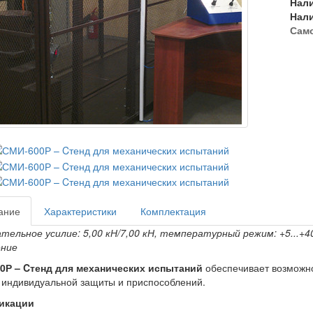
Нал
Нал
Сам
ание
Характеристики
Комплектация
ельное усилие: 5,00 кН/7,00 кН, температурный режим: +5...+4
ение
0Р – Cтенд для механических испытаний
обеспечивает возможно
 индивидуальной защиты и приспособлений.
икации