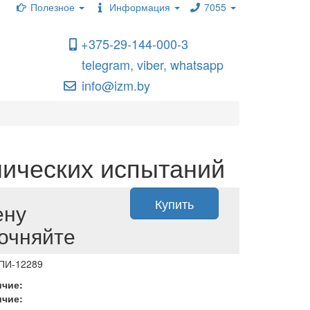
Полезное
Информация
7055
+375-29-144-000-3
telegram, viber, whatsapp
info@izm.by
ических испытаний
Купить
ену
очняйте
 ПИ-12289
ичие:
ичие: