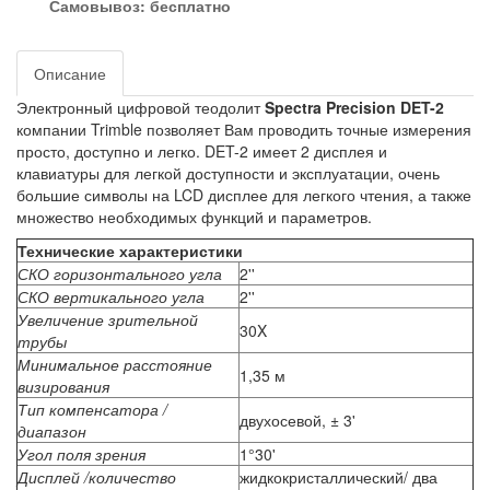
Самовывоз:
бесплатно
Описание
Электронный цифровой теодолит
Spectra Precision DET-2
компании Trimble позволяет Вам проводить точные измерения
просто, доступно и легко. DET-2 имеет 2 дисплея и
клавиатуры для легкой доступности и эксплуатации, очень
большие символы на LCD дисплее для легкого чтения, а также
множество необходимых функций и параметров.
Технические характеристики
СКО горизонтального угла
2''
СКО вертикального угла
2''
Увеличение зрительной
30X
трубы
Минимальное расстояние
1,35 м
визирования
Тип компенсатора /
двухосевой, ± 3'
диапазон
Угол поля зрения
1°30'
Дисплей /количество
жидкокристаллический/ два