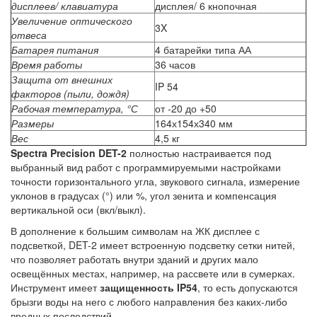
дисплеев/ клавиатура
дисплея/ 6 кнопочная
Увеличение оптического
3X
отвеса
Батарея питания
4 батарейки типа АА
Время работы
36 часов
Защита от внешних
IP 54
факторов (пыли, дождя)
Рабочая температура, °С
от -20 до +50
Размеры
164х154х340 мм
Вес
4,5 кг
Spectra Precision DET-2
полностью настраивается под
выбранный вид работ с программируемыми настройками
точности горизонтального угла, звукового сигнала, измерение
уклонов в градусах (°) или %, угол зенита и компенсация
вертикальной оси (вкл/выкл).
В дополнение к большим символам на ЖК дисплее с
подсветкой, DET-2 имеет встроенную подсветку сетки нитей,
что позволяет работать внутри зданий и других мало
освещённых местах, например, на рассвете или в сумерках.
Инструмент имеет
защищенность IP54
, то есть допускаются
брызги воды на него с любого направления без каких-либо
вредных последствий.