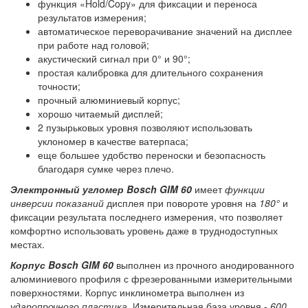
функция «Hold/Copy» для фиксации и переноса
результатов измерения;
автоматическое переворачивание значений на дисплее
при работе над головой;
акустический сигнал при 0° и 90°;
простая калибровка для длительного сохранения
точности;
прочный алюминиевый корпус;
хорошо читаемый дисплей;
2 пузырьковых уровня позволяют использовать
уклономер в качестве ватерпаса;
еще большее удобство переноски и безопасность
благодаря сумке через плечо.
Электронный угломер Bosch GIM 60
имеет
функции
инверсии показаний
дисплея при повороте уровня на
180°
и
фиксации результата последнего измерения, что позволяет
комфортно использовать уровень даже в труднодоступных
местах.
Корпус Bosch GIM 60
выполнен из прочного анодированного
алюминиевого профиля с фрезерованными измерительными
поверхностями. Корпус инклинометра выполнен из
ударопрочного пластика
. Измерительная база уровня -
600