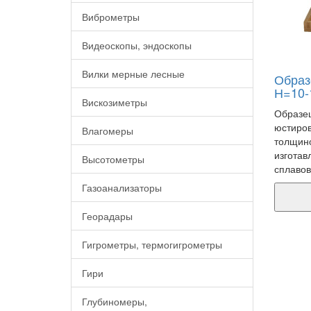
Виброметры
Видеоскопы, эндоскопы
Вилки мерные лесные
Образ
Н=10-
Вискозиметры
Образец
юстиров
Влагомеры
толщин
изготав
Высотометры
сплавов
Газоанализаторы
Георадары
Гигрометры, термогигрометры
Гири
Глубиномеры,