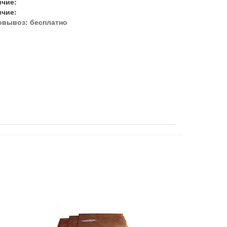
ичие:
ичие:
овывоз:
бесплатно