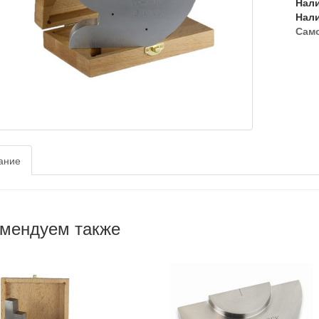
Нал
Нал
Сам
ание
мендуем также