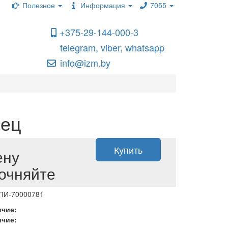
Полезное
Информация
7055
+375-29-144-000-3
telegram, viber, whatsapp
info@izm.by
зец
Купить
ену
очняйте
 ПИ-70000781
ичие:
ичие: